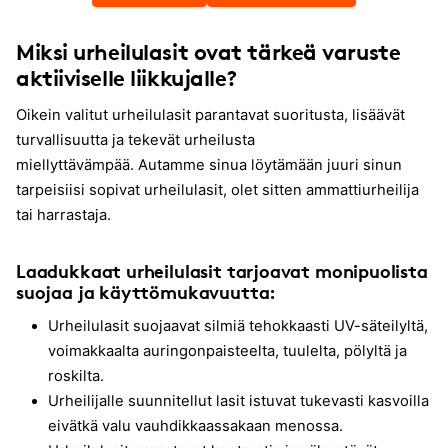
Miksi urheilulasit ovat tärkeä varuste
aktiiviselle liikkujalle?
Oikein valitut urheilulasit parantavat suoritusta, lisäävät
turvallisuutta ja tekevät urheilusta
miellyttävämpää. Autamme sinua löytämään juuri sinun
tarpeisiisi sopivat urheilulasit, olet sitten ammattiurheilija
tai harrastaja.
Laadukkaat urheilulasit tarjoavat monipuolista
suojaa ja käyttömukavuutta:
Urheilulasit suojaavat silmiä tehokkaasti UV-säteilyltä,
voimakkaalta auringonpaisteelta, tuulelta, pölyltä ja
roskilta.
Urheilijalle suunnitellut lasit istuvat tukevasti kasvoilla
eivätkä valu vauhdikkaassakaan menossa.