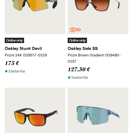
Online only
Online only
Oakley Stunt Devil
Oakley Sielo SQ
Prizm 24K OO9517-0539
Prizm Brown Gradient OO9480-
0257
175 €
127,30 €
Saatavilla
Saatavilla