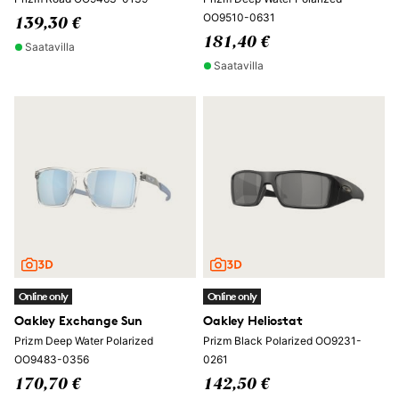
OO9510-0631
139,30 €
181,40 €
Saatavilla
Saatavilla
Online only
Online only
Oakley Exchange Sun
Oakley Heliostat
Prizm Deep Water Polarized
Prizm Black Polarized OO9231-
OO9483-0356
0261
170,70 €
142,50 €