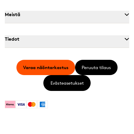
Meistä
Tiedot
Varaa näöntarkastus
Peruuta tilaus
Evästeasetukset
Klarna
Visa
Mastercard
American Express