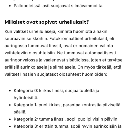
Pallopeleissä lasit suojaavat silmävammoilta.
Millaiset ovat sopivat urheilulasit?
Kun valitset urheilulaseja, kiinnitä huomiota ainakin
seuraaviin seikkoihin: Fotokromaattiset urheilulasit, eli
auringossa tummuvat linssit, ovat erinomainen valinta
vaihteleviin olosuhteisiin. Ne tummuvat automaattisesti
auringonvalossa ja vaalenevat sisätiloissa, joten et tarvitse
erillisiä aurinkolaseja ja silmälaseja. On myös tärkeää, että
valitset linssien suojatasot olosuhteet huomioiden:
Kategoria 0: kirkas linssi, suojaa tuulelta ja
hyönteisiltä.
Kategoria 1: puolikirkas, parantaa kontrastia pilvisellä
säällä.
Kategoria 2: tumma linssi, sopii puolipilvisiin päiviin.
Kategoria 3: erittäin tumma, sopii hyvin aurinkoisiin ja