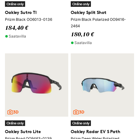
Online only
Online only
Oakley Sutro TI
Oakley Split Shot
Prizm Black OO6013-0136
Prizm Black Polarized OO9416-
2464
184,40 €
180,10 €
Saatavilla
Saatavilla
Online only
Online only
Oakley Sutro Lite
Oakley Radar EV S Path
Prizm Road OO9463-0139
Prizm Deep Water Polarized