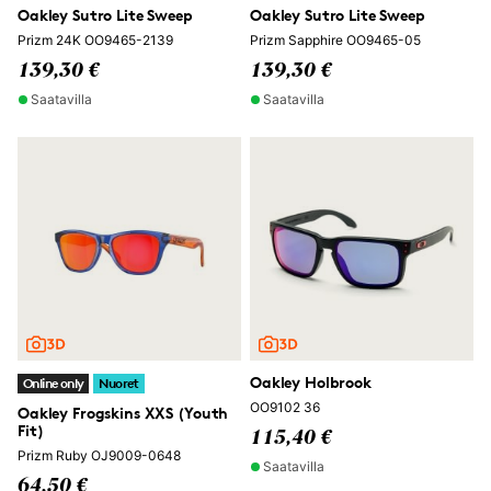
Oakley Sutro Lite Sweep
Oakley Sutro Lite Sweep
Prizm 24K OO9465-2139
Prizm Sapphire OO9465-05
139,30 €
139,30 €
Saatavilla
Saatavilla
Oakley Holbrook
Online only
Nuoret
OO9102 36
Oakley Frogskins XXS (Youth
Fit)
115,40 €
Prizm Ruby OJ9009-0648
Saatavilla
64,50 €