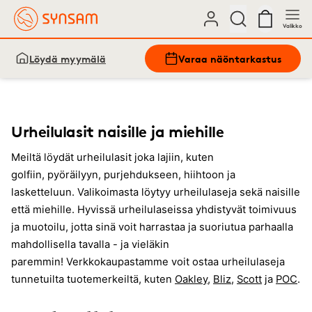
Valikko
Löydä myymälä
Varaa näöntarkastus
Urheilulasit naisille ja miehille
Meiltä löydät urheilulasit joka lajiin, kuten
golfiin, pyöräilyyn, purjehdukseen, hiihtoon ja
lasketteluun. Valikoimasta löytyy urheilulaseja sekä naisille
että miehille. Hyvissä urheilulaseissa yhdistyvät toimivuus
ja muotoilu, jotta sinä voit harrastaa ja suoriutua parhaalla
mahdollisella tavalla - ja vieläkin
paremmin! Verkkokaupastamme voit ostaa urheilulaseja
tunnetuilta tuotemerkeiltä, kuten
Oakley
,
Bliz
,
Scott
ja
POC
.