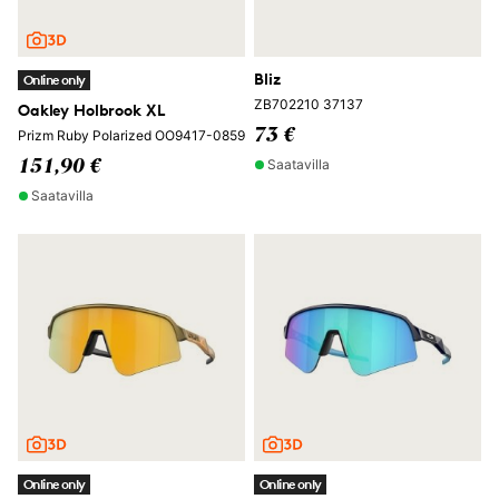
Bliz
Online only
ZB702210 37137
Oakley Holbrook XL
73 €
Prizm Ruby Polarized OO9417-0859
Saatavilla
151,90 €
Saatavilla
Online only
Online only