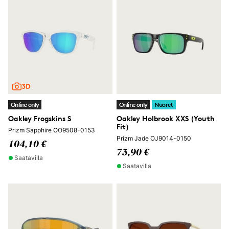
Online only
Online only
Nuoret
Oakley Frogskins S
Oakley Holbrook XXS (Youth
Fit)
Prizm Sapphire OO9508-0153
Prizm Jade OJ9014-0150
104,10 €
73,90 €
Saatavilla
Saatavilla