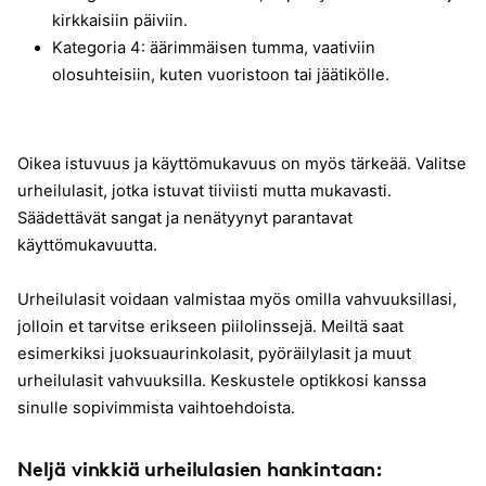
kirkkaisiin päiviin.
Kategoria 4: äärimmäisen tumma, vaativiin
olosuhteisiin, kuten vuoristoon tai jäätikölle.
Oikea istuvuus ja käyttömukavuus on myös tärkeää. Valitse
urheilulasit, jotka istuvat tiiviisti mutta mukavasti.
Säädettävät sangat ja nenätyynyt parantavat
käyttömukavuutta.
Urheilulasit voidaan valmistaa myös omilla vahvuuksillasi,
jolloin et tarvitse erikseen piilolinssejä. Meiltä saat
esimerkiksi juoksuaurinkolasit, pyöräilylasit ja muut
urheilulasit vahvuuksilla. Keskustele optikkosi kanssa
sinulle sopivimmista vaihtoehdoista.
Neljä vinkkiä urheilulasien hankintaan: