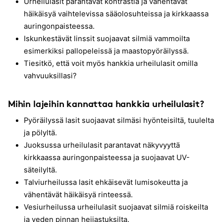
Urheilulasit parantavat kontrastia ja vähentävät
häikäisyä vaihtelevissa sääolosuhteissa ja kirkkaassa
auringonpaisteessa.
Iskunkestävät linssit suojaavat silmiä vammoilta
esimerkiksi pallopeleissä ja maastopyöräilyssä.
Tiesitkö, että voit myös hankkia urheilulasit omilla
vahvuuksillasi?
Mihin lajeihin kannattaa hankkia urheilulasit?
Pyöräilyssä lasit suojaavat silmäsi hyönteisiltä, tuulelta
ja pölyltä.
Juoksussa urheilulasit parantavat näkyvyyttä
kirkkaassa auringonpaisteessa ja suojaavat UV-
säteilyltä.
Talviurheilussa lasit ehkäisevät lumisokeutta ja
vähentävät häikäisyä rinteessä.
Vesiurheilussa urheilulasit suojaavat silmiä roiskeilta
ja veden pinnan heijastuksilta.