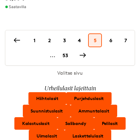
Saatavilla
1
2
3
4
5
6
7
...
53
Valitse sivu
Urheilulasit lajeittain
Hiihtolasit
Purjehduslasit
Suunnistuslasit
Ammuntalasit
Kalastuslasit
Salibandy
Pelilasit
Uimalasit
Laskettelulasit