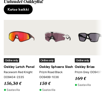
Uutuudet Oakleylta!
Katso kaikki
Online only
Online only
Online only
Oakley Latch Panel
Oakley Sphaera Slash
Oakley Briza
Raceworn Red Knight
Prizm Road Black
Prizm Grey OO9497-0
OO9404-2335
OO9499-1036
169 €
156,30 €
150 €
Saatavilla
Saatavilla
Saatavilla