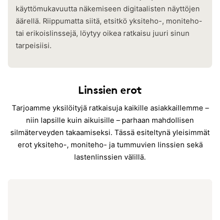
käyttömukavuutta näkemiseen digitaalisten näyttöjen
äärellä. Riippumatta siitä, etsitkö yksiteho-, moniteho-
tai erikoislinssejä, löytyy oikea ratkaisu juuri sinun
tarpeisiisi.
Linssien erot
Tarjoamme yksilöityjä ratkaisuja kaikille asiakkaillemme –
niin lapsille kuin aikuisille – parhaan mahdollisen
silmäterveyden takaamiseksi. Tässä esiteltynä yleisimmät
erot yksiteho-, moniteho- ja tummuvien linssien sekä
lastenlinssien välillä.