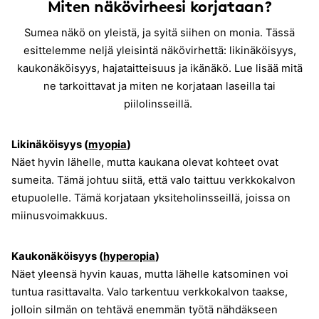
Miten näkövirheesi korjataan
?
Sumea näkö on yleistä, ja syitä siihen on monia. Tässä
esittelemme neljä yleisintä näkövirhettä: likinäköisyys,
kaukonäköisyys, hajataitteisuus ja ikänäkö. Lue lisää mitä
ne tarkoittavat ja miten ne korjataan laseilla tai
piilolinsseillä.
Likinäköisyys (
myopia
)
Näet hyvin lähelle, mutta kaukana olevat kohteet ovat
sumeita. Tämä johtuu siitä, että valo taittuu verkkokalvon
etupuolelle. Tämä korjataan yksiteholinsseillä, joissa on
miinusvoimakkuus.
Kaukonäköisyys (
hyperopia
)
Näet yleensä hyvin kauas, mutta lähelle katsominen voi
tuntua rasittavalta. Valo tarkentuu verkkokalvon taakse,
jolloin silmän on tehtävä enemmän työtä nähdäkseen