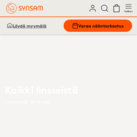
Valikko
Löydä myymälä
Varaa näöntarkastus
Kaikki linsseistä
Linsseissä on eroja!