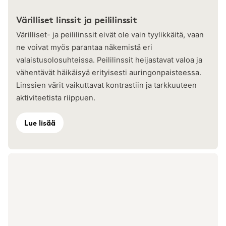
Värilliset linssit ja peililinssit
Värilliset- ja peililinssit eivät ole vain tyylikkäitä, vaan
ne voivat myös parantaa näkemistä eri
valaistusolosuhteissa. Peililinssit heijastavat valoa ja
vähentävät häikäisyä erityisesti auringonpaisteessa.
Linssien värit vaikuttavat kontrastiin ja tarkkuuteen
aktiviteetista riippuen.
Lue lisää