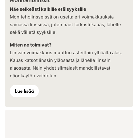
Näe selkeästi kaikille etäisyyksille
Moniteholinsseissä on useita eri voimakkuuksia
samassa linssissä, joten näet tarkasti kauas, lähelle
sekä välietäisyyksille.
Miten ne toimivat?
Linssin voimakkuus muuttuu asteittain ylhäältä alas.
Kauas katsot linssin yläosasta ja lähelle linssin
alaosasta. Näin yhdet silmälasit mahdollistavat
näönkäytön vaihtelun.
Lue lisää