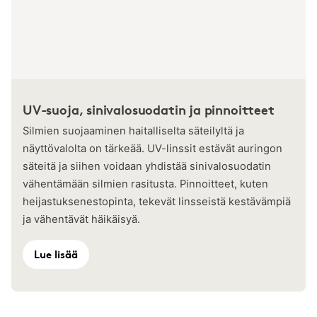
UV-suoja, sinivalosuodatin ja pinnoitteet
Silmien suojaaminen haitalliselta säteilyltä ja
näyttövalolta on tärkeää. UV-linssit estävät auringon
säteitä ja siihen voidaan yhdistää sinivalosuodatin
vähentämään silmien rasitusta. Pinnoitteet, kuten
heijastuksenestopinta, tekevät linsseistä kestävämpiä
ja vähentävät häikäisyä.
Lue lisää