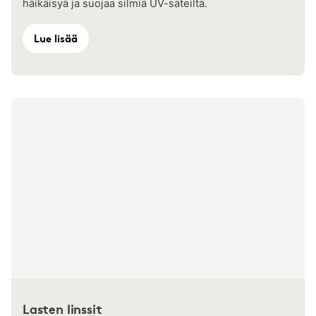
häikäisyä ja suojaa silmiä UV-säteiltä.
Lue lisää
Lasten linssit