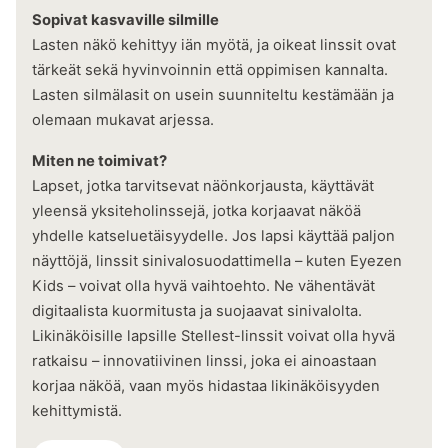
Sopivat kasvaville silmille
Lasten näkö kehittyy iän myötä, ja oikeat linssit ovat
tärkeät sekä hyvinvoinnin että oppimisen kannalta.
Lasten silmälasit on usein suunniteltu kestämään ja
olemaan mukavat arjessa.
Miten ne toimivat?
Lapset, jotka tarvitsevat näönkorjausta, käyttävät
yleensä yksiteholinssejä, jotka korjaavat näköä
yhdelle katseluetäisyydelle. Jos lapsi käyttää paljon
näyttöjä, linssit sinivalosuodattimella – kuten Eyezen
Kids – voivat olla hyvä vaihtoehto. Ne vähentävät
digitaalista kuormitusta ja suojaavat sinivalolta.
Likinäköisille lapsille Stellest-linssit voivat olla hyvä
ratkaisu – innovatiivinen linssi, joka ei ainoastaan
korjaa näköä, vaan myös hidastaa likinäköisyyden
kehittymistä.