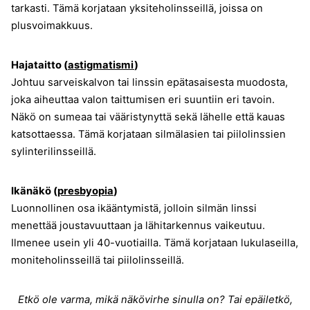
tarkasti. Tämä korjataan yksiteholinsseillä, joissa on
plusvoimakkuus.
Hajataitto (
astigmatismi
)
Johtuu sarveiskalvon tai linssin epätasaisesta muodosta,
joka aiheuttaa valon taittumisen eri suuntiin eri tavoin.
Näkö on sumeaa tai vääristynyttä sekä lähelle että kauas
katsottaessa. Tämä korjataan silmälasien tai piilolinssien
sylinterilinsseillä.
Ikänäkö (
presbyopia
)
Luonnollinen osa ikääntymistä, jolloin silmän linssi
menettää joustavuuttaan ja lähitarkennus vaikeutuu.
Ilmenee usein yli 40-vuotiailla. Tämä korjataan lukulaseilla,
moniteholinsseillä tai piilolinsseillä.
Etkö ole varma, mikä näkövirhe sinulla on? Tai epäiletkö,