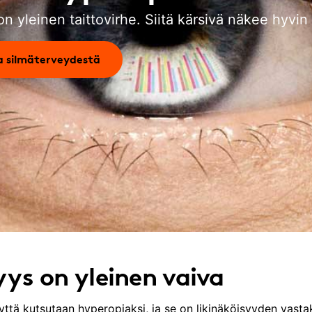
n yleinen taittovirhe. Siitä kärsivä näkee hyvin
a silmäterveydestä
ys on yleinen vaiva
ttä kutsutaan hyperopiaksi, ja se on likinäköisyyden vast