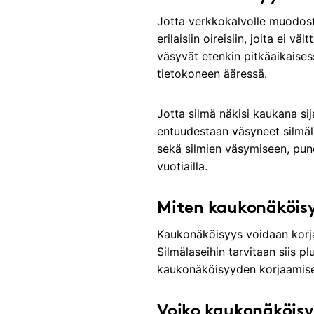
Jotta verkkokalvolle muodost
erilaisiin oireisiin, joita ei 
väsyvät etenkin pitkäaikaisess
tietokoneen ääressä.
Jotta silmä näkisi kaukana sij
entuudestaan väsyneet silmäli
sekä silmien väsymiseen, puno
vuotiailla.
Miten kaukonäköis
Kaukonäköisyys voidaan korjata
Silmälaseihin tarvitaan siis p
kaukonäköisyyden korjaamise
Voiko kaukonäköisy