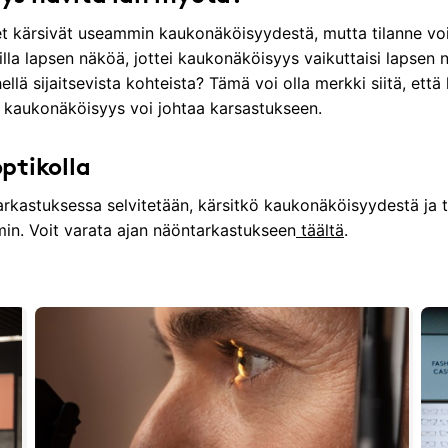
set kärsivät useammin kaukonäköisyydestä, mutta tilanne voi
lla lapsen näköä, jottei kaukonäköisyys vaikuttaisi lapsen 
hellä sijaitsevista kohteista? Tämä voi olla merkki siitä, ett
n kaukonäköisyys voi johtaa karsastukseen.
ptikolla
kastuksessa selvitetään, kärsitkö kaukonäköisyydestä ja tar
min. Voit varata ajan näöntarkastukseen
täältä
.