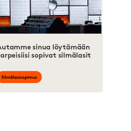
Autamme sinua löytämään
tarpeisiisi sopivat silmälasit
Silmälasisopimus