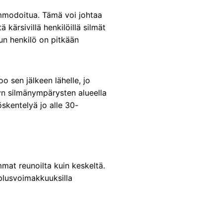
ommodoitua. Tämä voi johtaa
 kärsivillä henkilöillä silmät
kun henkilö on pitkään
o sen jälkeen lähelle, jo
yn silmänympärysten alueella
öskentelyä jo alle 30-
mmat reunoilta kuin keskeltä.
 plusvoimakkuuksilla