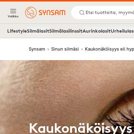
Etsi tuotteita, myymä
Valikko
Lifestyle
Silmälasit
Silmälasilinssit
Aurinkolasit
Urheilulas
Synsam
Sinun silmäsi
Kaukonäköisyys eli hy
Kaukonäköisyys 