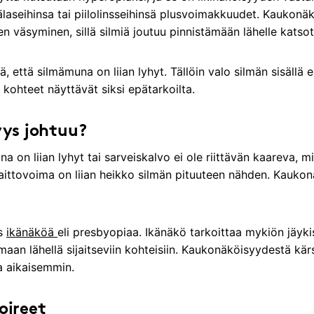
mälaseihinsa tai piilolinsseihinsä plusvoimakkuudet. Kaukonä
 väsyminen, sillä silmiä joutuu pinnistämään lähelle katsot
, että silmämuna on liian lyhyt. Tällöin valo silmän sisällä e
t kohteet näyttävät siksi epätarkoilta.
ys johtuu?
on liian lyhyt tai sarveiskalvo ei ole riittävän kaareva, mi
taittovoima on liian heikko silmän pituuteen nähden. Kauko
ös
ikänäköä
eli presbyopiaa. Ikänäkö tarkoittaa mykiön jäyki
aan lähellä sijaitseviin kohteisiin. Kaukonäköisyydestä kärs
a aikaisemmin.
oireet