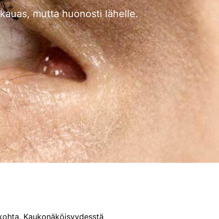
 kauas, mutta huonosti lähelle.
akohta. Kaukonäköisyydesstä