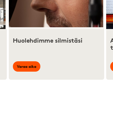
Huolehdimme silmistäsi
Varaa aika