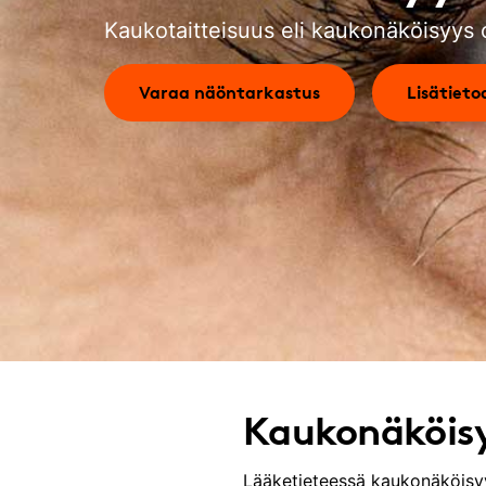
Kaukotaitteisuus eli kaukonäköisyys o
Varaa näöntarkastus
Lisätieto
Kaukonäköisy
Lääketieteessä kaukonäköisyy