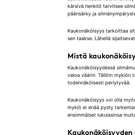
kärsivä henkilö tarvitsee sil
päänsärky ja silmänympärysten
Kaukonäköisyys tarkoittaa sitä
sen taakse. Lähellä sijaitseva
Mistä kaukonäköisy
Kaukonäköisyydessä silmämuna 
valoa väärin. Tällöin mykiön 
todennäköisesti periytyvää.
Kaukonäköisyys voi olla my
mykiö ei enää pysty tarkentam
ensimmäiset lukulasinsa muit
Kaukonäköisyyden 