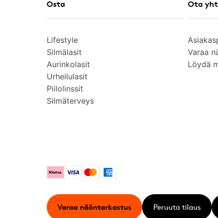
Osta
Ota yht
Lifestyle
Asiakas
Silmälasit
Varaa n
Aurinkolasit
Löydä 
Urheilulasit
Piilolinssit
Silmäterveys
Klarna
Visa
Mastercard
American Express
Varaa näöntarkastus
Peruuta tilaus