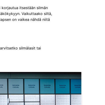
 korjautua itsestään silmän
näkökykyyn. Vaikuttaako siltä,
ä lapsen on vaikea nähdä niitä
vitsetko silmälasit tai