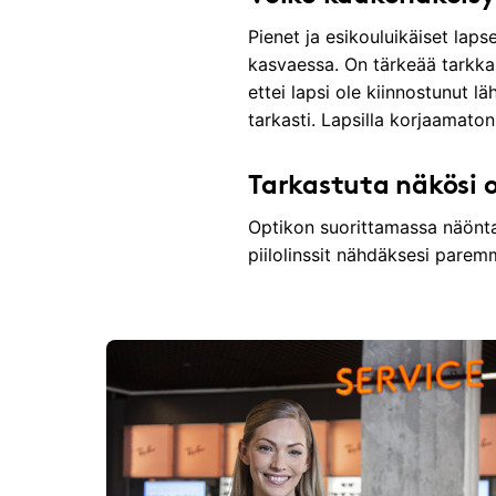
Pienet ja esikouluikäiset lap
kasvaessa. On tärkeää tarkkai
ettei lapsi ole kiinnostunut lä
tarkasti. Lapsilla korjaamato
Tarkastuta näkösi o
Optikon suorittamassa näöntar
piilolinssit nähdäksesi parem