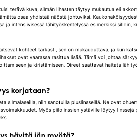
uisi terävä kuva, silmän lihasten täytyy mukautua eli akk
välttämättä osaa yhdistää näöstä johtuviksi. Kaukonäköisyydestä
a ja intensiivisessä lähityöskentelyssä esimerkiksi silloin, 
aitsevat kohteet tarkasti, sen on mukauduttava, ja kun katso
hakset ovat vaarassa rasittua lisää. Tämä voi johtaa särky
ittamiseen ja kiristämiseen. Oireet saattavat haitata lähity
yys korjataan?
 silmälaseilla, niin sanotuilla pluslinsseillä. Ne ovat ohue
lusvoimakkuudet. Myös piilolinssien ystäville löytyy linssejä
ksi.
ys hävitä iän myötä?