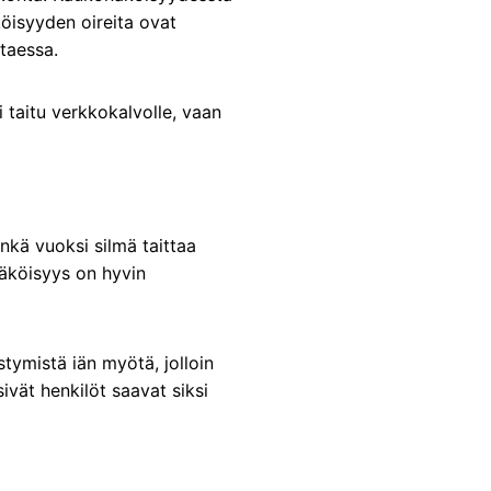
köisyyden oireita ovat
taessa.
i taitu verkkokalvolle, vaan
nkä vuoksi silmä taittaa
näköisyys on hyvin
stymistä iän myötä, jolloin
ivät henkilöt saavat siksi