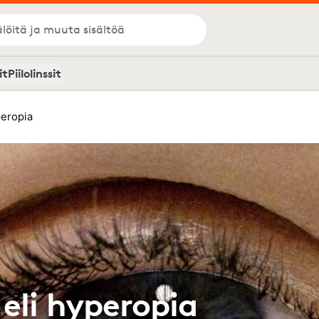
löitä ja muuta sisältöä
it
Piilolinssit
peropia
eli hyperopia