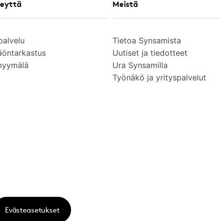
eyttä
Meistä
palvelu
Tietoa Synsamista
äöntarkastus
Uutiset ja tiedotteet
myymälä
Ura Synsamilla
Työnäkö ja yrityspalvelut
Evästeasetukset