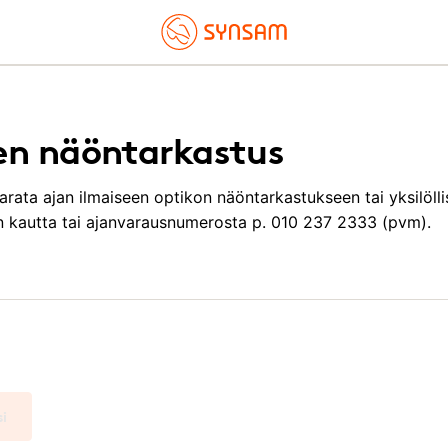
en näöntarkastus
arata ajan ilmaiseen optikon näöntarkastukseen tai yksilöll
en kautta tai ajanvarausnumerosta p. 010 237 2333 (pvm).
si
a.