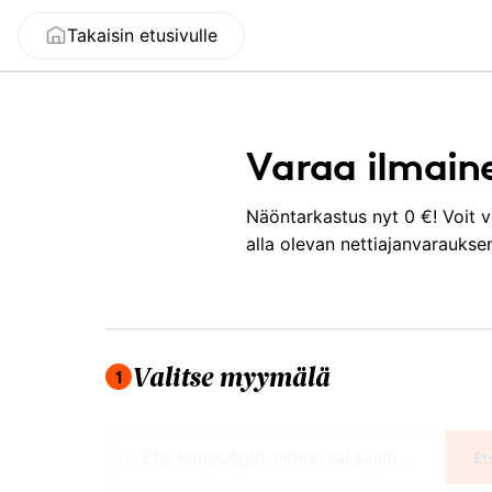
Takaisin etusivulle
Varaa ilmain
Näöntarkastus nyt 0 €! Voit v
alla olevan nettiajanvarauks
Olet vaiheessa 1/2, valitse myymälä.
1
Valitse myymälä
Et
Etsi kaupungin, nimen tai sijainnin perusteell