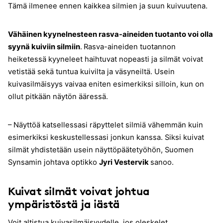
Tämä ilmenee ennen kaikkea silmien ja suun kuivuutena.
Vähäinen kyynelnesteen rasva-aineiden tuotanto voi olla
syynä kuiviin silmiin
.
Rasva-aineiden tuotannon
heiketessä kyyneleet haihtuvat nopeasti ja silmät voivat
vetistää sekä tuntua kuivilta ja väsyneiltä. Usein
kuivasilmäisyys vaivaa eniten esimerkiksi silloin, kun on
ollut pitkään näytön ääressä.
– Näyttöä katsellessasi räpyttelet silmiä vähemmän kuin
esimerkiksi keskustellessasi jonkun kanssa. Siksi kuivat
silmät yhdistetään usein näyttöpäätetyöhön, Suomen
Synsamin johtava optikko
Jyri Vestervik
sanoo.
Kuivat silmät voivat johtua
ympäristöstä ja iästä
Voit altistua kuivasilmäisyydelle, jos oleskelet