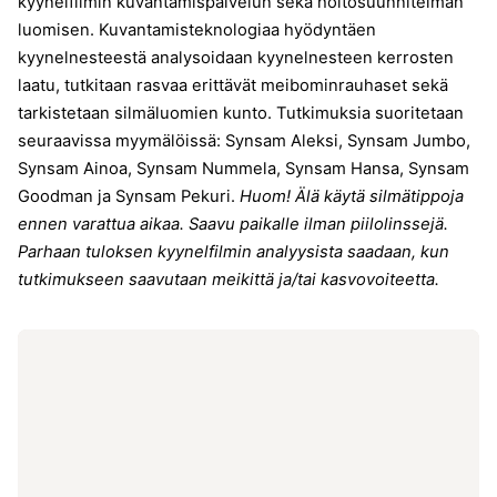
kyynelfilmin kuvantamispalvelun sekä hoitosuunnitelman
luomisen. Kuvantamisteknologiaa hyödyntäen
kyynelnesteestä analysoidaan kyynelnesteen kerrosten
laatu, tutkitaan rasvaa erittävät meibominrauhaset sekä
tarkistetaan silmäluomien kunto. Tutkimuksia suoritetaan
seuraavissa myymälöissä: Synsam Aleksi, Synsam Jumbo,
Synsam Ainoa, Synsam Nummela, Synsam Hansa, Synsam
Goodman ja Synsam Pekuri.
Huom! Älä käytä silmätippoja
ennen varattua aikaa. Saavu paikalle ilman piilolinssejä.
Parhaan tuloksen kyynelfilmin analyysista saadaan, kun
tutkimukseen saavutaan meikittä ja/tai kasvovoiteetta.