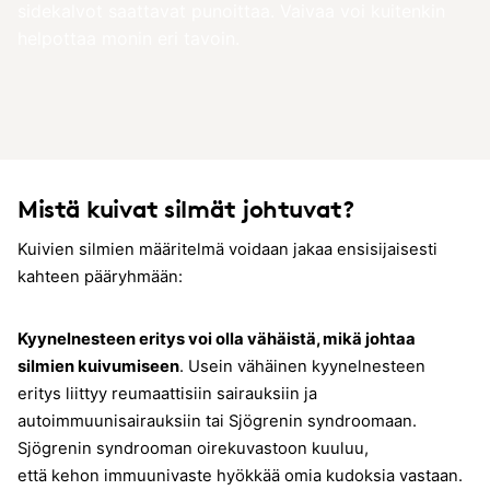
sidekalvot saattavat punoittaa. Vaivaa voi kuitenkin
helpottaa monin eri tavoin.
Mistä kuivat silmät johtuvat?
Kuivien silmien määritelmä voidaan jakaa ensisijaisesti
kahteen pääryhmään:
Kyynelnesteen eritys voi olla vähäistä, mikä johtaa
silmien kuivumiseen
. Usein vähäinen kyynelnesteen
eritys liittyy reumaattisiin sairauksiin ja
autoimmuunisairauksiin tai Sjögrenin syndroomaan.
Sjögrenin syndrooman oirekuvastoon kuuluu,
että kehon immuunivaste hyökkää omia kudoksia vastaan.