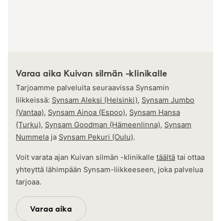
Varaa aika Kuivan silmän -klinikalle
Tarjoamme palveluita seuraavissa Synsamin
liikkeissä:
Synsam Aleksi (Helsinki)
,
Synsam Jumbo
(Vantaa)
,
Synsam Ainoa (Espoo)
,
Synsam Hansa
(Turku)
,
Synsam Goodman (Hämeenlinna)
,
Synsam
Nummela
ja
Synsam Pekuri (Oulu)
.
Voit varata ajan Kuivan silmän -klinikalle
täältä
tai ottaa
yhteyttä lähimpään Synsam-liikkeeseen, joka palvelua
tarjoaa.
Varaa aika