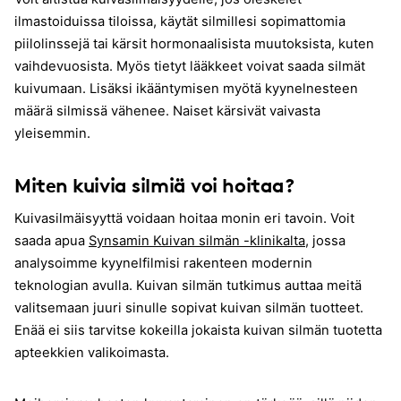
ilmastoiduissa tiloissa, käytät silmillesi sopimattomia
piilolinssejä tai kärsit hormonaalisista muutoksista, kuten
vaihdevuosista. Myös tietyt lääkkeet voivat saada silmät
kuivumaan. Lisäksi ikääntymisen myötä kyynelnesteen
määrä silmissä vähenee. Naiset kärsivät vaivasta
yleisemmin.
Miten kuivia silmiä voi hoitaa?
Kuivasilmäisyyttä voidaan hoitaa monin eri tavoin. Voit
saada apua
Synsamin Kuivan silmän -klinikalta
, jossa
analysoimme kyynelfilmisi rakenteen modernin
teknologian avulla. Kuivan silmän tutkimus auttaa meitä
valitsemaan juuri sinulle sopivat kuivan silmän tuotteet.
Enää ei siis tarvitse kokeilla jokaista kuivan silmän tuotetta
apteekkien valikoimasta.