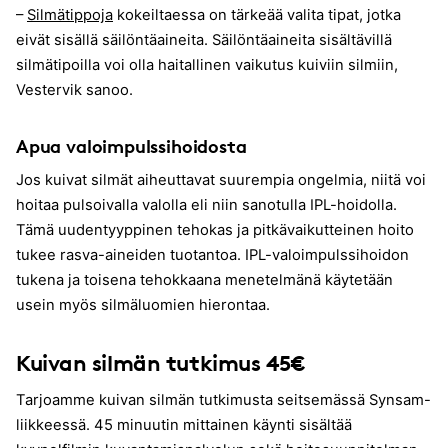
–
Silmätippoja
kokeiltaessa on tärkeää valita tipat, jotka
eivät sisällä säilöntäaineita. Säilöntäaineita sisältävillä
silmätipoilla voi olla haitallinen vaikutus kuiviin silmiin,
Vestervik sanoo.
Apua valoimpulssihoidosta
Jos kuivat silmät aiheuttavat suurempia ongelmia, niitä voi
hoitaa pulsoivalla valolla eli niin sanotulla IPL-hoidolla.
Tämä uudentyyppinen tehokas ja pitkävaikutteinen hoito
tukee rasva-aineiden tuotantoa. IPL-valoimpulssihoidon
tukena ja toisena tehokkaana menetelmänä käytetään
usein myös silmäluomien hierontaa.
Kuivan silmän tutkimus 45€
Tarjoamme kuivan silmän tutkimusta seitsemässä Synsam-
liikkeessä. 45 minuutin mittainen käynti sisältää