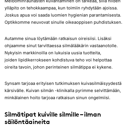
Meibominrauhasten kuvantaminen on tärkeää, sillä niiden
ylläpito on tehokkaampaa, kun toimiin ryhdytään ajoissa.
Joskus apua voi saada luomien hygienian parantamisesta.
Optikkomme neuvovat sinulle oikeaoppisen puhdistuksen.
Autamme sinua löytämään ratkaisun oireisiisi. Lisäksi
ohjaamme sinut tarvittaessa silmälääkärin vastaanotolle.
Nykyisin markkinoilla on lukuisia uusia tuotteita,
joiden lipidikerrokseen kohdistuva teho voi helpottaa
oireita tavoin, johon perinteinen silmätippa ei kykene.
Synsam tarjoaa erityisen tutkimuksen kuivasilmäisyydestä
kärsivälle. Kuivan silmän -klinikalla pyrimme selvittämään,
minkälainen hoito tarjoaa ratkaisun sinun ongelmiisi.
Silmätipat kuiville silmille – ilman
säilöntäaineita