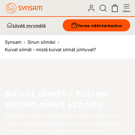
Valikko
Löydä myymälä
Varaa näöntarkastus
Synsam
Sinun silmäsi
Kuivat silmät - mistä kuivat silmät johtuvat?
Kuivat silmät - Kuivien
silmien oireet ja hoito
Kuivat ja väsyneet silmät ovat yleinen vaiva, joka
yleistyy iän myötä. Silmät voivat tuntua roskaisilta,
kirveleviltä ja kuivilta, näkö voi olla sumea ja