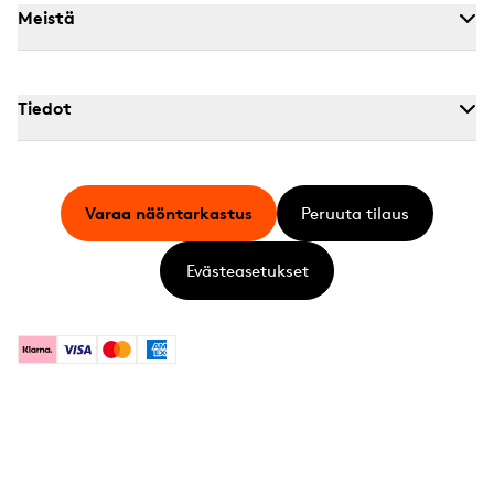
Meistä
Tiedot
Varaa näöntarkastus
Peruuta tilaus
Evästeasetukset
Klarna
Visa
Mastercard
American Express