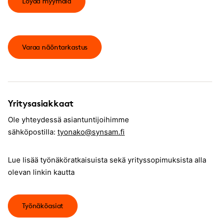
Löydä myymälä
Varaa näöntarkastus
Yritysasiakkaat
Ole yhteydessä asiantuntijoihimme
sähköpostilla:
tyonako@synsam.fi
Lue lisää työnäköratkaisuista sekä yrityssopimuksista alla
olevan linkin kautta
Työnäköasiat