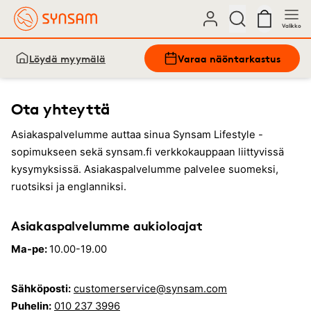
Valikko
Löydä myymälä
Varaa näöntarkastus
Ota yhteyttä
Asiakaspalvelumme auttaa sinua Synsam Lifestyle -
sopimukseen sekä synsam.fi verkkokauppaan liittyvissä
kysymyksissä. Asiakaspalvelumme palvelee suomeksi,
ruotsiksi ja englanniksi.
Asiakaspalvelumme aukioloajat
Ma-pe:
10.00-19.00
Sähköposti:
customerservice@synsam.com
Puhelin:
010 237 3996