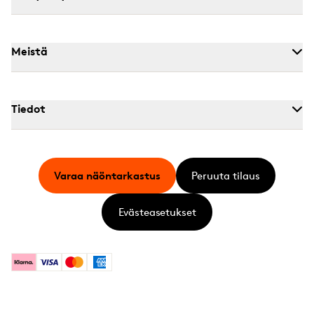
Meistä
Tiedot
Varaa näöntarkastus
Peruuta tilaus
Evästeasetukset
Klarna
Visa
Mastercard
American Express