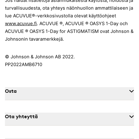
Jos haluat lisätietoja asianmukaisesta käytöstä, hoidosta ja
turvallisuudesta, ota yhteys näönhuollon ammattilaiseen ja
lue ACUVUE®-verkkosivustolla olevat käyttöohjeet
www.acuvue.fi
. ACUVUE ®, ACUVUE ® OASYS 1-Day och
ACUVUE ® OASYS 1-Day for ASTIGMATISM ovat Johnson &
Johnsonin tavaramerkkejä.
© Johnson & Johnson AB 2022.
PP2022AMB6710
Osta
Ota yhteyttä