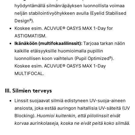
hyödyntämällä silmänräpäyksen luonnollista voimaa
neljän stabilointivyöhykkeen avulla (Eyelid Stabilised
Design⁶).
Koskee esim. ACUVUE® OASYS MAX 1-Day for
ASTIGMATISM.
Ikänäköön (multifokaalilinssit):
Tarjoaa tarkan näön
kaikille etäisyyksille huomioimalla pupillin
luonnollisen koon vaihtelun (Pupil Optimized⁵).
Koskee esim. ACUVUE® OASYS MAX 1-Day
MULTIFOCAL.
III.
Silmien terveys
Linssit suojaavat silmiä edistyneen UV-suoja-aineen
ansiosta, joka estää auringon haitallisia UV-säteitä (UV
Blocking).
Huomioi kuitenkin, että piilolinssit eivät
korvaa aurinkolaseja, koska ne eivät peitä koko silmää.