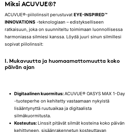
Miksi ACUVUE®?
ACUVUE®-piilolinssit perustuvat
EYE-INSPIRED™
INNOVATIONS
-teknologiaan – edistykselliseen
ratkaisuun, joka on suunniteltu toimimaan luonnollisessa
harmoniassa silmiesi kanssa. Löydä juuri sinun silmillesi
sopivat piilolinssit:
I. Mukavuutta ja huomaamattomuutta koko
päivän ajan
Digitaalinen kuormitus:
ACUVUE® OASYS MAX 1-Day
-tuoteperhe on kehitetty vastaamaan nykyistä
lisääntynyttä ruutuaikaa ja digitaalista
silmäkuormitusta.
Kosteutus:
Linssit pitävät silmät kosteina koko päivän
kehittyneen, sisäänrakennetun kosteuttavan