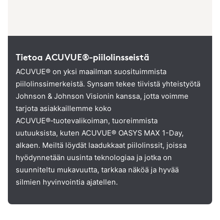
Tietoa ACUVUE®-piilolinsseistä
ACUVUE® on yksi maailman suosituimmista
piilolinssimerkeistä. Synsam tekee tiivistä yhteistyötä
Johnson & Johnson Visionin kanssa, jotta voimme
tarjota asiakkaillemme koko
ACUVUE®‑tuotevalikoiman, tuoreimmista
uutuuksista, kuten ACUVUE® OASYS MAX 1-Day,
alkaen. Meiltä löydät laadukkaat piilolinssit, joissa
hyödynnetään uusinta teknologiaa ja jotka on
suunniteltu mukavuutta, tarkkaa näköä ja hyvää
silmien hyvinvointia ajatellen.