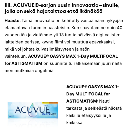
IIII.
ACUVUE®-sarjan uusin innovaatio – sinulle,
jolla on sekä hajataittoa että ikänäköä
Haaste:
Tämä innovaatio on kehitetty vastaamaan nykyajan
elämäntavan tuomiin haasteisiin. Kun saavutamme noin 40
vuoden iän ja vietämme yli 13 tuntia päivässä digitaalisten
laitteiden parissa, kyynelfilmi voi muuttua epävakaaksi,
mikä voi johtaa kuivasilmäisyyteen ja näön
vaihteluun.
ACUVUE® OASYS MAX 1-Day MULTIFOCAL
for ASTIGMATISM
on suunniteltu ratkaisemaan juuri näitä
monimutkaisia ongelmia.
ACUVUE® OASYS MAX 1-
Day MULTIFOCAL for
ASTIGMATISM:
Nauti
tarkasta ja selkeästä näöstä
kaikille etäisyyksille ja
kaikissa