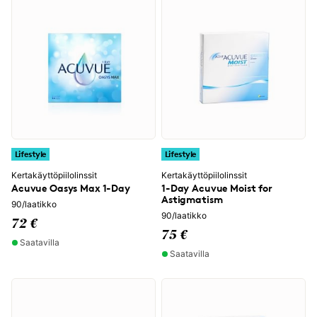
Lifestyle
Lifestyle
Kertakäyttöpiilolinssit
Kertakäyttöpiilolinssit
Acuvue Oasys Max 1-Day
1-Day Acuvue Moist for
Astigmatism
90/laatikko
90/laatikko
72 €
75 €
Saatavilla
Saatavilla