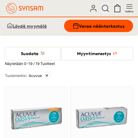
Valikko
Löydä myymälä
Varaa näöntarkastus
Suodata
Myyntimenestys
Näytetään 0-19 / 19 Tuotteet
Aktiiviset suodattimet
Tuotemerkki
:
Acuvue