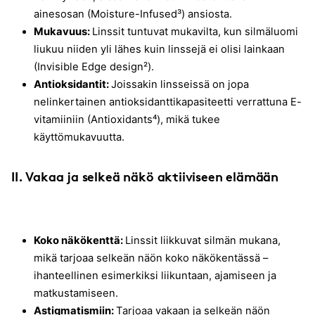
ainesosan (Moisture-Infused³) ansiosta.
Mukavuus:
Linssit tuntuvat mukavilta, kun silmäluomi
liukuu niiden yli lähes kuin linssejä ei olisi lainkaan
(Invisible Edge design²).
Antioksidantit:
Joissakin linsseissä on jopa
nelinkertainen antioksidanttikapasiteetti verrattuna E-
vitamiiniin (Antioxidants⁴), mikä tukee
käyttömukavuutta.
II.
Vakaa ja selkeä näkö aktiiviseen elämään
Koko näkökenttä:
Linssit liikkuvat silmän mukana,
mikä tarjoaa selkeän näön koko näkökentässä –
ihanteellinen esimerkiksi liikuntaan, ajamiseen ja
matkustamiseen.
Astigmatismiin:
Tarjoaa vakaan ja selkeän näön