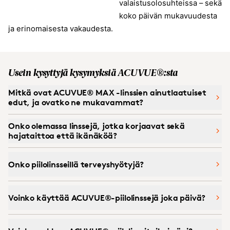
valaistusolosuhteissa – sekä
koko päivän mukavuudesta
ja erinomaisesta vakaudesta.
Usein kysyttyjä kysymyksiä ACUVUE®:sta
Mitkä ovat ACUVUE® MAX -linssien ainutlaatuiset
edut, ja ovatko ne mukavammat?
Onko olemassa linssejä, jotka korjaavat sekä
hajataittoa että ikänäköä?
Onko piilolinsseillä terveyshyötyjä?
Voinko käyttää ACUVUE®-piilolinssejä joka päivä?