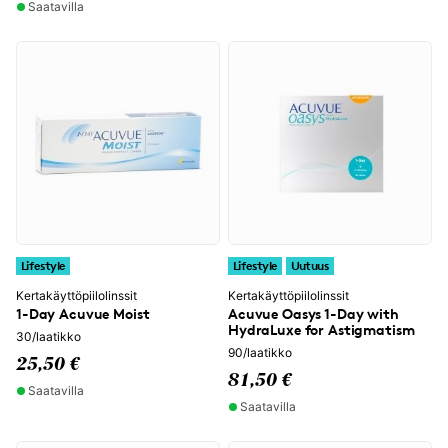
Saatavilla
Lifestyle
Lifestyle
Uutuus
Kertakäyttöpiilolinssit
Kertakäyttöpiilolinssit
1-Day Acuvue Moist
Acuvue Oasys 1-Day with
HydraLuxe for Astigmatism
30/laatikko
90/laatikko
25,50 €
81,50 €
Saatavilla
Saatavilla