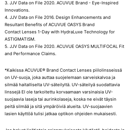
3. JJV Data on File 2020. ACUVUE Brand - Eye-Inspired
Innovations.
4. JJV Data on File 2016. Design Enhancements and
Resultant Benefits of ACUVUE OASYS Brand
Contact Lenses 1-Day with HydraLuxe Technology for
ASTIGMATISM.
5. JJV Data on File 2020. ACUVUE OASYS MULTIFOCAL Fit
and Performance Claims.
*Kaikissa ACUVUE® Brand Contact Lenses piilolinsseissä
on UV-suoja, joka auttaa suojelemaan sarveiskalvoa ja
silmää haitalliselta UV-säteilyltä. UV-säteilyä suodattavia
linssejä EI ole tarkoitettu korvaamaan varsinaisia UV-
suojaavia laseja tai aurinkolaseja, koska ne eivät täysin
peitä silmää ja sitä ympäröiviä alueita. UV-suojaavien
lasien käyttöä tulisi jatkaa optikon ohjeiden mukaisesti.