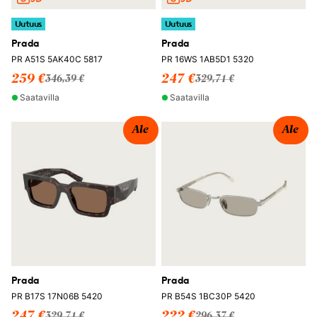
Uutuus
Uutuus
Prada
Prada
PR A51S 5AK40C 5817
PR 16WS 1AB5D1 5320
259 €
247 €
346,39 €
329,71 €
Saatavilla
Saatavilla
Ale
Ale
Prada
Prada
PR B17S 17N06B 5420
PR B54S 1BC30P 5420
247 €
222 €
329,71 €
296,37 €