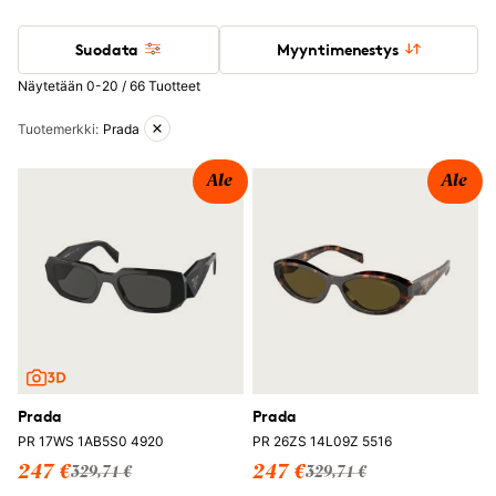
Suodata
Myyntimenestys
Näytetään 0-20 / 66 Tuotteet
Aktiiviset suodattimet
Tuotemerkki
:
Prada
Ale
Ale
Prada
Prada
PR 17WS 1AB5S0 4920
PR 26ZS 14L09Z 5516
247 €
247 €
329,71 €
329,71 €