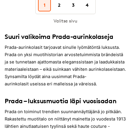
1
2
3
4
Valitse sivu
Suuri valikoima Prada-aurinkolaseja
Prada-aurinkolasit tarjoavat sinulle lyömätöntä luksusta.
Prada on yksi muotihistorian arvostetuimmista brändeistä
ja se tunnetaan ajattomasta eleganssistaan ja laadukkaista
materiaaleistaan – eikä suinkaan vähiten aurinkolaseistaan.
Synsamilta löydät aina uusimmat Prada-
aurinkolasit useissa eri malleissa ja väreissä.
Prada – luksusmuotia läpi vuosisadan
Prada on toiminut trendien suunnannäyttäjänä jo pitkään.
Rakastettu muotitalo on niittänyt mainetta jo vuodesta 1913
lähtien ainutlaatuisen tyylinsä sekä haute couture -