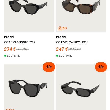
Prada
Prada
PR A02S 16K08Z 5219
PR 17WS 2AU8C1 4920
234 €
247 €
313,04 €
329,71 €
Saatavilla
Saatavilla
Ale
Ale