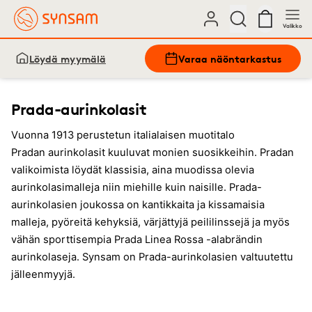
Valikko
Löydä myymälä
Varaa näöntarkastus
Prada-aurinkolasit
Vuonna 1913 perustetun italialaisen muotitalo
Pradan aurinkolasit kuuluvat monien suosikkeihin. Pradan
valikoimista löydät klassisia, aina muodissa olevia
aurinkolasimalleja niin miehille kuin naisille. Prada-
aurinkolasien joukossa on kantikkaita ja kissamaisia
malleja, pyöreitä kehyksiä, värjättyjä peililinssejä ja myös
vähän sporttisempia Prada Linea Rossa -alabrändin
aurinkolaseja. Synsam on Prada-aurinkolasien valtuutettu
jälleenmyyjä.