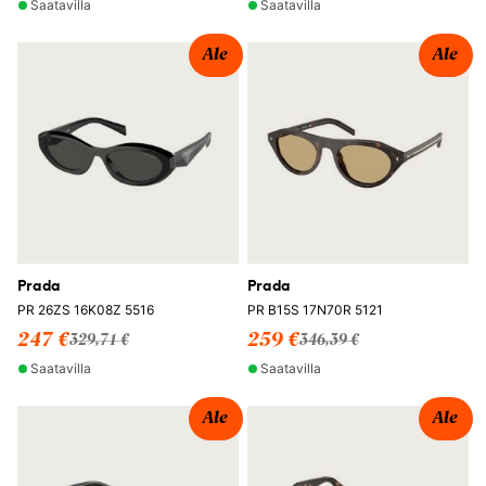
Saatavilla
Saatavilla
Ale
Ale
Prada
Prada
PR 26ZS 16K08Z 5516
PR B15S 17N70R 5121
247 €
259 €
329,71 €
346,39 €
Saatavilla
Saatavilla
Ale
Ale