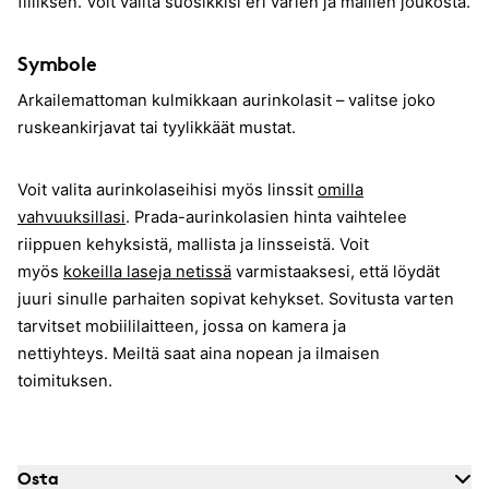
fiiliksen. Voit valita suosikkisi eri värien ja mallien joukosta.
Symbole
Arkailemattoman kulmikkaan aurinkolasit – valitse joko
ruskeankirjavat tai tyylikkäät mustat.
Voit valita aurinkolaseihisi myös linssit
omilla
vahvuuksillasi
. Prada-aurinkolasien hinta vaihtelee
riippuen kehyksistä, mallista ja linsseistä. Voit
myös
kokeilla laseja netissä
varmistaaksesi, että löydät
juuri sinulle parhaiten sopivat kehykset. Sovitusta varten
tarvitset mobiililaitteen, jossa on kamera ja
nettiyhteys. Meiltä saat aina nopean ja ilmaisen
toimituksen.
Osta