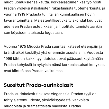
muotiluomuksiensa kautta. Korkealaatuinen käsityö nosti
Pradan yhdeksi italialaisten rakastamista tuotemerkeistä, ja
vuonna 1919 Pradasta tuli Italian kuninkaallisen hovin
tavarantoimittaja. Majesteetilliset yksityiskohdat kuuluvat
edelleen Pradan estetiikkaan ja muotitalo tunnistetaankin
sen köysisomisteisesta logostaan.
Vuonna 1975 Miuccia Prada suuntasi katseet eteenpäin ja
brändi alkoi keskittyä yhä enemmän asusteisiin. Vuodesta
1999 lähtien kaikki tyylitietoiset ovat päässeet käyttämään
Pradan kehyksiä ja nykyisin nämä korkealaatuiset kehykset
ovat kiinteä osa Pradan valikoimaa.
Suositut Prada-aurinkolasit
Prada-aurinkolasit tihkuvat eleganssia. Pradan tyyli on
tehty ajattomuudesta, yksivärisyydestä, vahvoista
muodoista ja dramaattisista malleista. Pradan