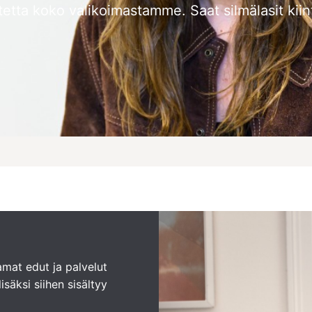
tetta koko valikoimastamme. Saat silmälasit kiin
amat edut ja palvelut
säksi siihen sisältyy