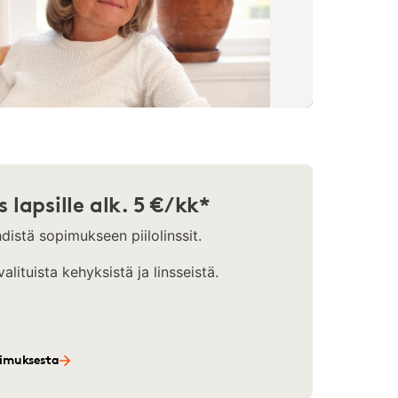
 lapsille alk. 5 €/kk*
hdistä sopimukseen piilolinssit.
lituista kehyksistä ja linsseistä.
pimuksesta