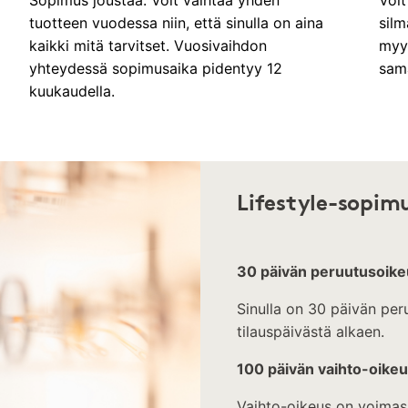
Sopimus joustaa: Voit vaihtaa yhden
Voit
tuotteen vuodessa niin, että sinulla on aina
silm
kaikki mitä tarvitset. Vuosivaihdon
myy
yhteydessä sopimusaika pidentyy 12
sama
kuukaudella.
Lifestyle-sopim
30 päivän peruutusoike
Sinulla on 30 päivän pe
tilauspäivästä alkaen.
100 päivän vaihto-oike
Vaihto-oikeus on voimass