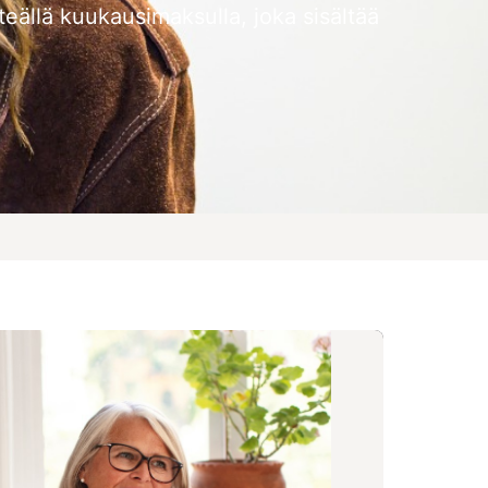
teällä kuukausimaksulla, joka sisältää