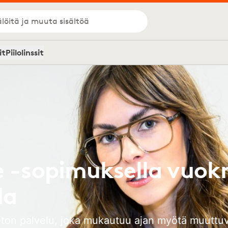
löitä ja muuta sisältöä
it
Piilolinssit
 -sopimuksella vuokr
la
on palvelu, joka mukautuu ajan myötä muuttuviin 