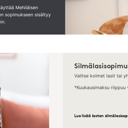
äyttää Mehiläisen
een sopimukseen sisältyy
in.
Silmälasisopimus
Valitse kolmet lasit tai y
*Kuukausimaksu riippuu va
Lue lisää lasten silmälasiso