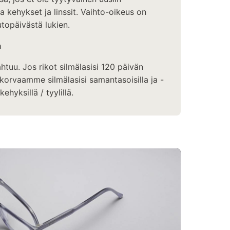
aa kehykset ja linssit. Vaihto-oikeus on
topäivästä lukien.
a
ahtuu. Jos rikot silmälasisi 120 päivän
korvaamme silmälasisi samantasoisilla ja -
kehyksillä / tyylillä.