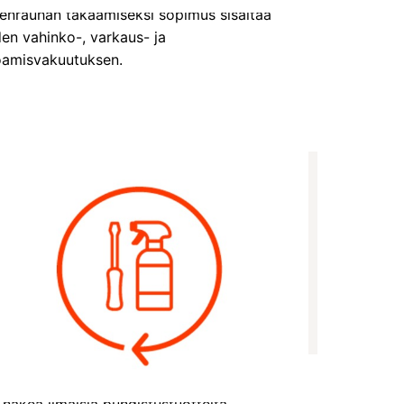
enrauhan takaamiseksi sopimus sisältää
en vahinko-, varkaus- ja
oamisvakuutuksen.
ltää puhdistustuotteet ja säädöt