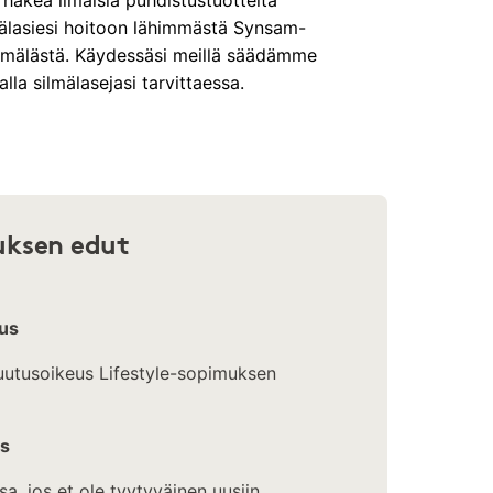
 hakea ilmaisia puhdistustuotteita
älasiesi hoitoon lähimmästä Synsam-
mälästä. Käydessäsi meillä säädämme
lla silmälasejasi tarvittaessa.
uksen edut
us
ruutusoikeus Lifestyle-sopimuksen
us
a, jos et ole tyytyväinen uusiin