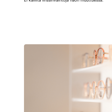
Ei kalliita linssinvaihtoja näön muuttuessa.