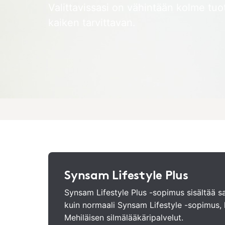
Valittavissasi on vähintään kolme tuo
kaiken tarvittavan.
Synsam Lifestyle Plus
Synsam Lifestyle Plus -sopimus sisältää s
kuin normaali Synsam Lifestyle -sopimus, li
Mehiläisen silmälääkäripalvelut.