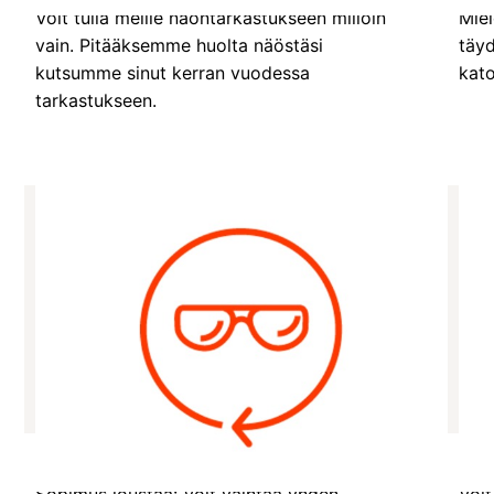
Voit tulla meille näöntarkastukseen milloin
Miel
vain. Pitääksemme huolta näöstäsi
täyd
kutsumme sinut kerran vuodessa
kat
tarkastukseen.
Vaihda yksi tuote vuosittain
Sisä