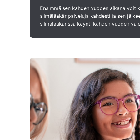
Ensimmäisen kahden vuoden aikana voit k
silmälääkäripalveluja kahdesti ja sen jälk
silmälääkärissä käynti kahden vuoden väle