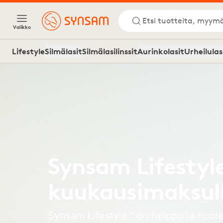
Etsi tuotteita, myymä
Valikko
Lifestyle
Silmälasit
Silmälasilinssit
Aurinkolasit
Urheilulas
Synsam Lifestyle
kuukausimaksul
Synsam Lifestyle™ on helppo ja huolet