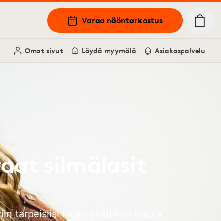
Varaa näöntarkastus
Omat sivut
Löydä myymälä
Asiakaspalvelu
aat silmälasit
tarpeisiisi ilman yllättäviä kuluja.