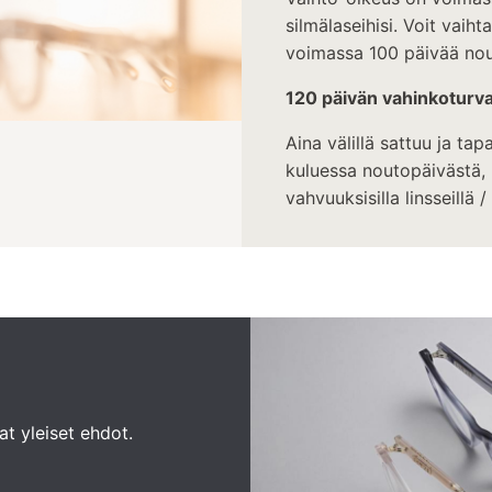
silmälaseihisi. Voit vaiht
voimassa 100 päivää nou
120 päivän vahinkoturv
Aina välillä sattuu ja tap
kuluessa noutopäivästä, 
vahvuuksisilla linsseillä / 
t yleiset ehdot.