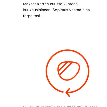
Maksat kerran kuussa kiinteän
kuukausihinnan. Sopimus vastaa aina
tarpeitasi.
Uudet linssit veloituksetta näön muuttuessa