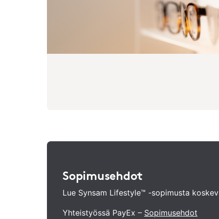
Sopimusehdot
Lue Synsam Lifestyle™ -sopimusta koskeva
Yhteistyössä PayEx –
Sopimusehdot