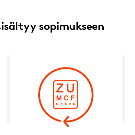
sisältyy sopimukseen
Rajattomasti näöntutkimuksia
Täy