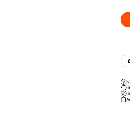
N
I
I
A