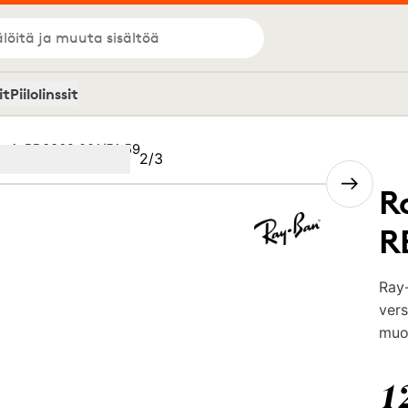
löitä ja muuta sisältöä
it
Piilolinssit
pit RB3362 001/51 59
Kuva
2
/
3
Image
(Current image)
2
Image
3
R
R
Ray
vers
muot
1