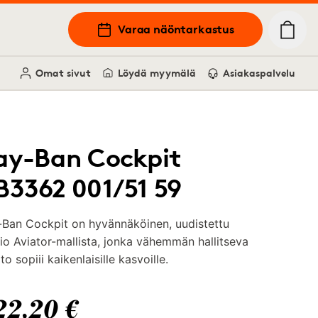
Varaa näöntarkastus
Omat sivut
Löydä myymälä
Asiakaspalvelu
ay-Ban Cockpit
B3362 001/51 59
-Ban Cockpit on hyvännäköinen, uudistettu
io Aviator-mallista, jonka vähemmän hallitseva
o sopiii kaikenlaisille kasvoille.
22,20 €