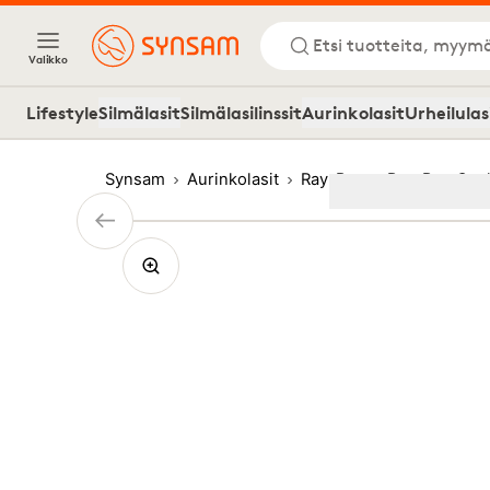
Etsi tuotteita, myymä
Valikko
Lifestyle
Silmälasit
Silmälasilinssit
Aurinkolasit
Urheilulas
Synsam
Aurinkolasit
Ray-Ban
Ray-Ban Cock
Image
1