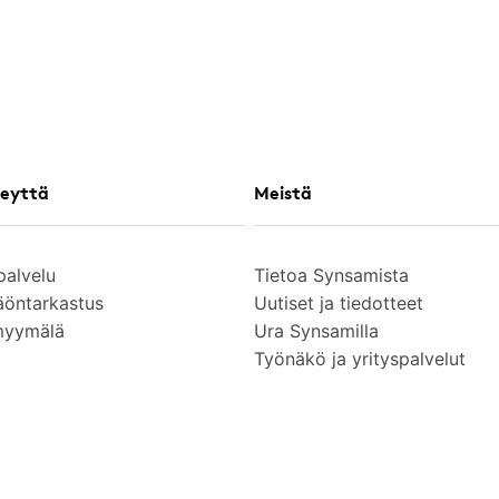
eyttä
Meistä
palvelu
Tietoa Synsamista
äöntarkastus
Uutiset ja tiedotteet
myymälä
Ura Synsamilla
Työnäkö ja yrityspalvelut