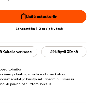
Lisää ostoskoriin
Lähetetään 1-2 arkipäivässä
Kokeile verkossa
Näytä 3D:nä
opea toimitus
lmainen palautus, kokeile rauhassa kotona
lmaiset säädöt ja kiristykset Synsamin liikkeissä
ina 30 päivän peruuttamisoikeus