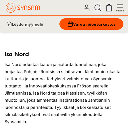
Valikko
Löydä myymälä
Varaa näöntarkastus
Isa Nord
Isa Nord edustaa laatua ja ajatonta tunnelmaa, joka
heijastaa Pohjois-Ruotsissa sijaitsevan Jämtlannin rikasta
kulttuuria ja luontoa. Kehykset valmistetaan Synsamin
tuotanto- ja innovaatiokeskuksessa Frösön saarella
Jämtlannissa. Isa Nord tarjoaa klassisen, tyylikkään
muotoilun, joka ammentaa inspiraationsa Jämtlannin
luonnosta ja perinteistä. Tyylikkäät ja korkealaatuiset
silmälasikehykset ovat saatavilla yksinoikeudella
Synsamilla.