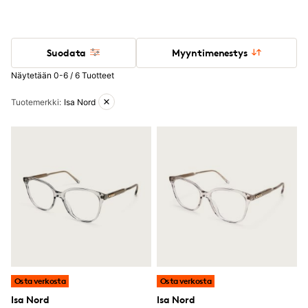
Suodata
Myyntimenestys
Näytetään 0-6 / 6 Tuotteet
Aktiiviset suodattimet
Tuotemerkki
:
Isa Nord
Osta verkosta
Osta verkosta
Isa Nord
Isa Nord