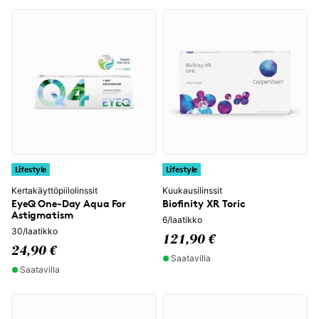
Lifestyle
Lifestyle
Kertakäyttöpiilolinssit
Kuukausilinssit
EyeQ One-Day Aqua For
Biofinity XR Toric
Astigmatism
6/laatikko
30/laatikko
121,90 €
24,90 €
Saatavilla
Saatavilla