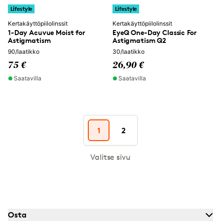
Lifestyle
Lifestyle
Kertakäyttöpiilolinssit
Kertakäyttöpiilolinssit
1-Day Acuvue Moist for
EyeQ One-Day Classic For
Astigmatism
Astigmatism Q2
90/laatikko
30/laatikko
75 €
26,90 €
Saatavilla
Saatavilla
1
2
Valitse sivu
Osta