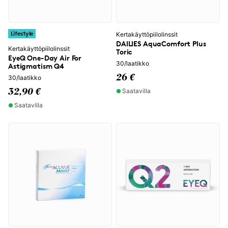
Lifestyle
Kertakäyttöpiilolinssit
DAILIES AquaComfort Plus
Kertakäyttöpiilolinssit
Toric
EyeQ One-Day Air For
30/laatikko
Astigmatism Q4
26 €
30/laatikko
Saatavilla
32,90 €
Saatavilla