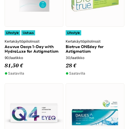
Lifestyle
Uutuus
Lifestyle
Kertakäyttöpiilolinssit
Kertakäyttöpiilolinssit
Acuvue Oasys 1-Day with
Biotrue ONEday for
HydraLuxe for Astigmatism
Astigmatism
90/laatikko
30/laatikko
81,50 €
28 €
Saatavilla
Saatavilla