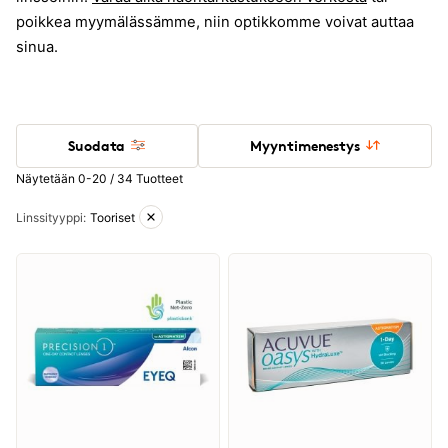
poikkea myymälässämme, niin optikkomme voivat auttaa
sinua.
Suodata
Myyntimenestys
Näytetään 0-20 / 34 Tuotteet
Aktiiviset suodattimet
Linssityyppi
:
Tooriset