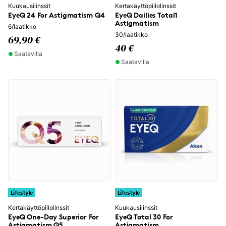
Kuukausilinssit
Kertakäyttöpiilolinssit
EyeQ 24 For Astigmatism Q4
EyeQ Dailies Total1
Astigmatism
6/laatikko
30/laatikko
69,90 €
40 €
Saatavilla
Saatavilla
Lifestyle
Lifestyle
Kertakäyttöpiilolinssit
Kuukausilinssit
EyeQ One-Day Superior For
EyeQ Total 30 For
Astigmatism Q5
Astigmatism