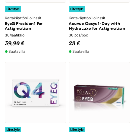
Lifestyle
Lifestyle
Kertakäyttöpiilolinssit
Kertakäyttöpiilolinssit
EyeQ Precision1 For
Acuvue Oasys 1-Day with
Astigmatism
HydraLuxe for Astigmatism
30/laatikko
30 pcs/box
39,90 €
28 €
Saatavilla
Saatavilla
Lifestyle
Lifestyle