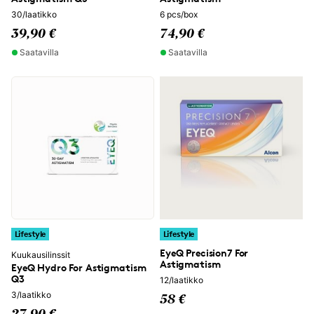
30/laatikko
6 pcs/box
39,90 €
74,90 €
Saatavilla
Saatavilla
Lifestyle
Lifestyle
EyeQ Precision7 For
Kuukausilinssit
Astigmatism
EyeQ Hydro For Astigmatism
Q3
12/laatikko
3/laatikko
58 €