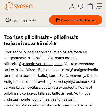
Valikko
Löydä myymälä
Varaa näöntarkastus
Tooriset piilolinssit - piilolinssit
hajataitosta kärsiville
Tooriset piilolinssit sopivat silmien hajataitosta eli
astigmatismista kärsiville. Voit ostaa toorisia
piilareita
Synsamin verkkokaupasta
. Valikoimassamme
on
kertakäyttö
linssejä
ja
kuukausilinssejä
astigmatismiin
tunnetuilta tuotemerkeiltä, kuten
EyeQ
,
Acuvue
ja
Dailies
.
Astigmatismi on taittovirhe, joka voi syntyä esimerkiksi
sarveiskalvon epätasaisesta kaarevuudesta. Tooriset
piilolinssit korjaavat tällaiset taittovirheet. Voit myös
yhdistää monitehopiilolinssit astigmaattisiin
linsseihin.
Varaa aika näöntarkastukseen verkosta
tai