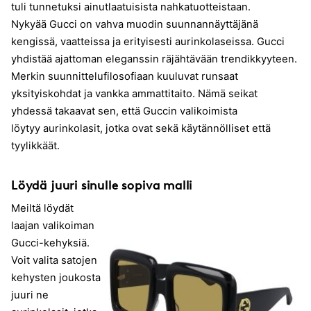
tuli tunnetuksi ainutlaatuisista nahkatuotteistaan.
Nykyää Gucci on vahva muodin suunnannäyttäjänä
kengissä, vaatteissa ja erityisesti aurinkolaseissa. Gucci
yhdistää ajattoman eleganssin räjähtävään trendikkyyteen.
Merkin suunnittelufilosofiaan kuuluvat runsaat
yksityiskohdat ja vankka ammattitaito. Nämä seikat
yhdessä takaavat sen, että Guccin valikoimista
löytyy aurinkolasit, jotka ovat sekä käytännölliset että
tyylikkäät.
Löydä juuri sinulle sopiva malli
Meiltä löydät
laajan valikoiman
Gucci-kehyksiä.
Voit valita satojen
kehysten joukosta
juuri ne