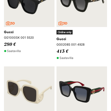
Gucci
Online only
GG1000SK 001 5520
Gucci
280 €
GG0208S 001 4928
Saatavilla
413 €
Saatavilla