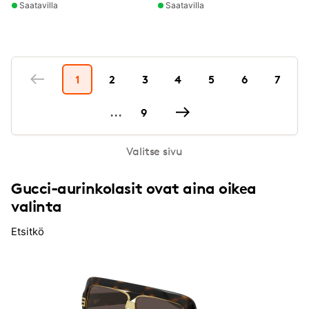
Saatavilla
Saatavilla
1
2
3
4
5
6
7
...
9
Valitse sivu
Gucci-aurinkolasit ovat aina oikea
valinta
Etsitkö