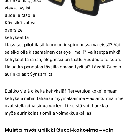
aurinkolasit, jotka
vievät tyylisi
uudelle tasolle.
Kävisikö vahvat
oversize-
kehykset tai
klassiset pilottilasit luonnon inspiroimissa väreissä? Vai
saisiko olla kissamainen cat eye -malli? Valitsetpa mitkä
kehykset tahansa, eleganssi on taattu vuodesta toiseen.
Haluatko panostaa täysillä omaan tyyliisi? Löydät
Guccin
aurinkolasit
Synsamilta.
Etsitkö vielä oikeita kehyksiä? Tervetuloa kokeilemaan
kehyksiä mihin tahansa
myymäläämme
– asiantuntijamme
ovat siellä aina sinua varten. Liikeistä voit hankkia
myös
aurinkolasit omilla voimakkuuksillasi
.
Muista myös uniikki Gucci-kokoelma – vain