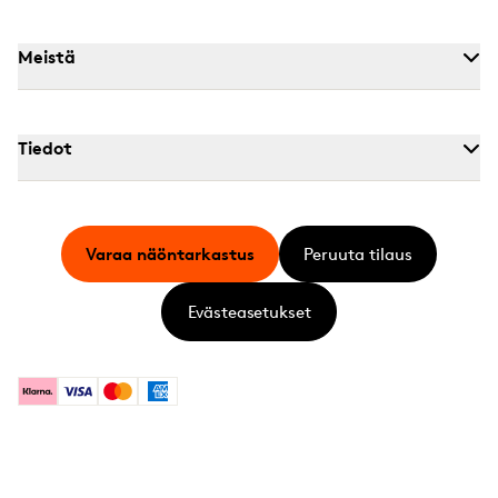
Meistä
Tiedot
Varaa näöntarkastus
Peruuta tilaus
Evästeasetukset
Klarna
Visa
Mastercard
American Express