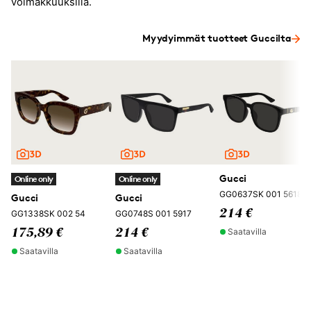
voimakkuuksilla.
Myydyimmät tuotteet Guccilta
Gucci
Online only
Online only
GG0637SK 001 5618
Gucci
Gucci
214 €
GG1338SK 002 54
GG0748S 001 5917
Saatavilla
175,89 €
214 €
Saatavilla
Saatavilla