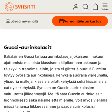
Valikko
Löydä myymälä
Varaa näöntarkastus
Gucci-aurinkolasit
Italialainen Gucci tarjoaa aurinkolaseja jokaiseen makuun,
ajattomista malleista klassiseen kilpikonnanruskeaan ja
räiskyviin trendimalleihin, joista ei glitteriä puutu! Guccilta
löytyy pyöräitä aurinkolaseja, kehyksiä suoralla yläreunalla,
ylisuuria malleja, klassisia pilottikehyksiä sekä kissamaisia
cat eye -kehyksiä. Synsam on Guccin aurinkolasien
valtuutettu jälleenmyyjä. Meiltä saat Guccin aurinkolasit
luonnollisesti sekä naisille että miehille. Voit myös vierailla
missä tahansa liikkeessämme ja saada aurinkolasisi