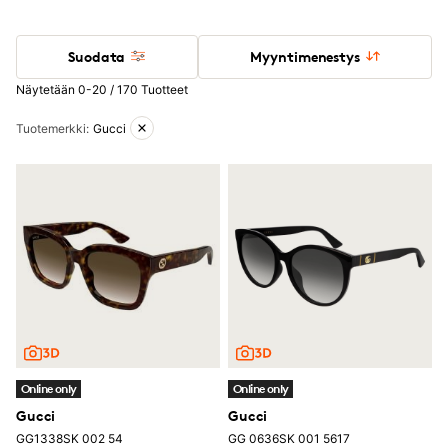
Suodata
Myyntimenestys
Näytetään 0-20 / 170 Tuotteet
Aktiiviset suodattimet
Tuotemerkki
:
Gucci
Online only
Online only
Gucci
Gucci
GG1338SK 002 54
GG 0636SK 001 5617