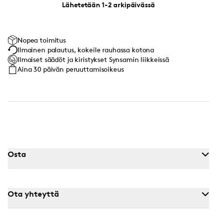
Lähetetään 1-2 arkipäivässä
Nopea toimitus
Ilmainen palautus, kokeile rauhassa kotona
Ilmaiset säädöt ja kiristykset Synsamin liikkeissä
Aina 30 päivän peruuttamisoikeus
Osta
Ota yhteyttä