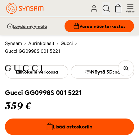
Valikko
Löydä myymälä
Varaa näöntarkastus
Synsam
Aurinkolasit
Gucci
Gucci GG0998S 001 5221
Kokeile verkossa
Näytä 3D:nä
Gucci GG0998S 001 5221
359 €
Lisää ostoskoriin