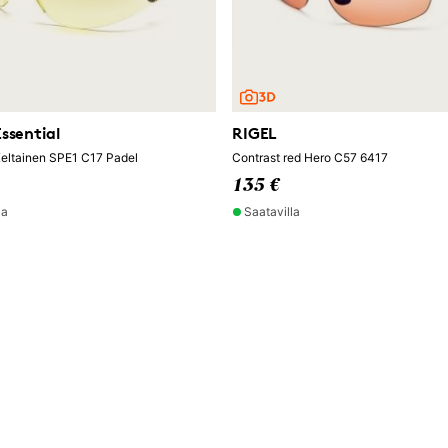
ssential
RIGEL
Keltainen SPE1 C17 Padel
Contrast red Hero C57 6417
135 €
la
Saatavilla