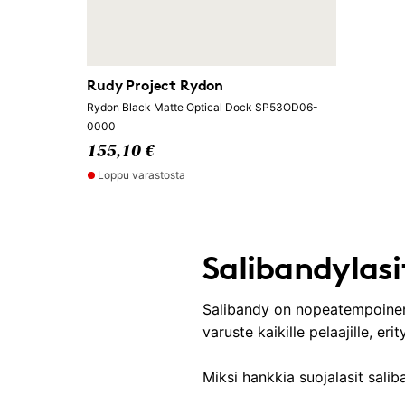
Rudy Project Rydon
Rydon Black Matte Optical Dock SP53OD06-
0000
155,10 €
Loppu varastosta
Salibandylasit
Salibandy on nopeatempoinen l
varuste kaikille pelaajille, erity
Miksi hankkia suojalasit sali