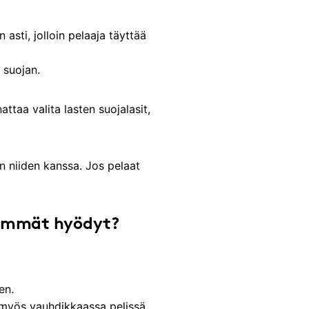
 asti, jolloin pelaaja täyttää
 suojan.
attaa valita lasten suojalasit,
n niiden kanssa. Jos pelaat
rkeimmät hyödyt?
en.
 myös vauhdikkaassa pelissä.