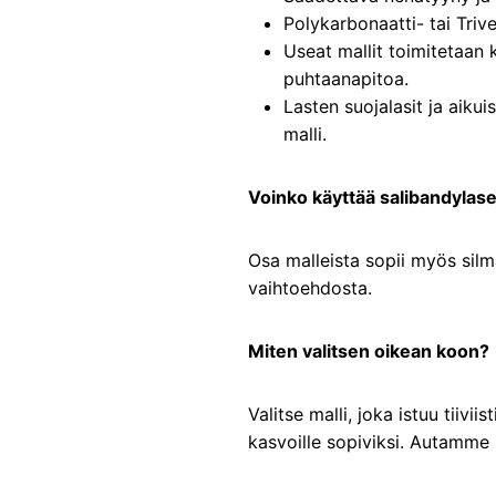
Polykarbonaatti- tai Triv
Useat mallit toimitetaan k
puhtaanapitoa.
Lasten suojalasit ja aikui
malli.
Voinko käyttää salibandylase
Osa malleista sopii myös silm
vaihtoehdosta.
Miten valitsen oikean koon?
Valitse malli, joka istuu tiivi
kasvoille sopiviksi. Autamme 