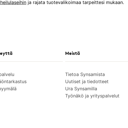
rheilulaseihin
ja rajata tuotevalikoimaa tarpeittesi mukaan.
eyttä
Meistä
palvelu
Tietoa Synsamista
äöntarkastus
Uutiset ja tiedotteet
myymälä
Ura Synsamilla
Työnäkö ja yrityspalvelut