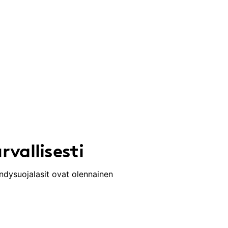
rvallisesti
andysuojalasit ovat olennainen