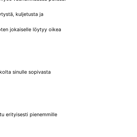
tystä, kuljetusta ja
oten jokaiselle löytyy oikea
kolta sinulle sopivasta
ltu erityisesti pienemmille