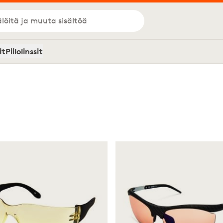
löitä ja muuta sisältöä
it
Piilolinssit