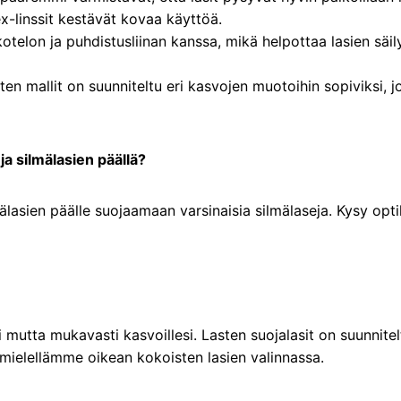
ex-linssit kestävät kovaa käyttöä.
otelon ja puhdistusliinan kanssa, mikä helpottaa lasien säily
sten mallit on suunniteltu eri kasvojen muotoihin sopiviksi, j
ja silmälasien päällä?
älasien päälle suojaamaan varsinaisia silmälaseja. Kysy opti
isti mutta mukavasti kasvoillesi. Lasten suojalasit on suunnite
mielellämme oikean kokoisten lasien valinnassa.