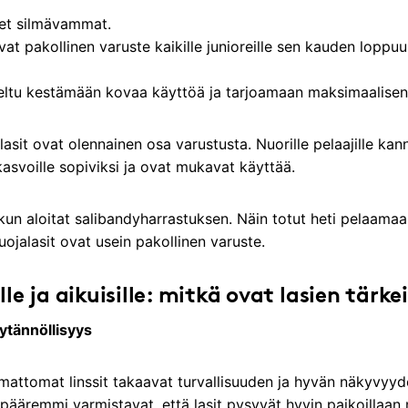
iset silmävammat.
at pakollinen varuste kaikille junioreille sen kauden loppuun
teltu kestämään kovaa käyttöä ja tarjoamaan maksimaalisen
lasit ovat olennainen osa varustusta. Nuorille pelaajille kann
kasvoille sopiviksi ja ovat mukavat käyttää.
 kun aloitat salibandyharrastuksen. Näin totut heti pelaamaa
suojalasit ovat usein pakollinen varuste.
ille ja aikuisille: mitkä ovat lasien tä
ytännöllisyys
attomat linssit takaavat turvallisuuden ja hyvän näkyvyyd
pääremmi varmistavat, että lasit pysyvät hyvin paikoillaan