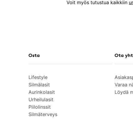
Voit myös tutustua kaikkiin
u
Osta
Ota yht
Lifestyle
Asiakas
Silmälasit
Varaa n
Aurinkolasit
Löydä 
Urheilulasit
Piilolinssit
Silmäterveys