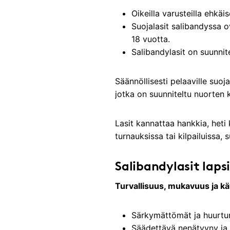
Oikeilla varusteilla ehkä
Suojalasit salibandyssa ov
18 vuotta.
Salibandylasit on suunni
Säännöllisesti pelaaville suoja
jotka on suunniteltu nuorten 
Lasit kannattaa hankkia, heti
turnauksissa tai kilpailuissa, 
Salibandylasit laps
Turvallisuus, mukavuus ja kä
Särkymättömät ja huurtum
Säädettävä nenätyyny ja 