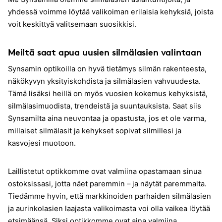
yhdessä voimme löytää valikoiman erilaisia kehyksiä, joista
voit keskittyä valitsemaan suosikkisi.
Meiltä saat apua uusien silmälasien valintaan
Synsamin optikoilla on hyvä tietämys silmän rakenteesta,
näkökyvyn yksityiskohdista ja silmälasien vahvuudesta.
Tämä lisäksi heillä on myös vuosien kokemus kehyksistä,
silmälasimuodista, trendeistä ja suuntauksista. Saat siis
Synsamilta aina neuvontaa ja opastusta, jos et ole varma,
millaiset silmälasit ja kehykset sopivat silmillesi ja
kasvojesi muotoon.
Laillistetut optikkomme ovat valmiina opastamaan sinua
ostoksissasi, jotta näet paremmin – ja näytät paremmalta.
Tiedämme hyvin, että markkinoiden parhaiden silmälasien
ja aurinkolasien laajasta valikoimasta voi olla vaikea löytää
etsimäänsä. Siksi optikkomme ovat aina valmiina