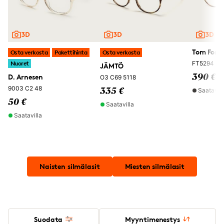
Tom Ford
Osta verkosta
Pakettihinta
Osta verkosta
Nuoret
FT5294 05
JÄMTÖ
D. Arnesen
390 €
O3 C69 5118
9003 C2 48
Saatavil
335 €
50 €
Saatavilla
Saatavilla
Naisten silmälasit
Miesten silmälasit
Suodata
Myyntimenestys