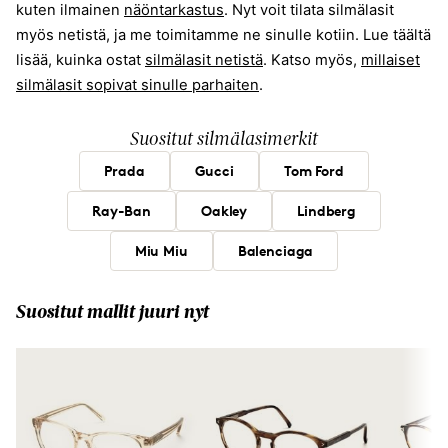
kuten ilmainen
näöntarkastus
. Nyt voit tilata silmälasit
myös netistä, ja me toimitamme ne sinulle kotiin. Lue täältä
lisää, kuinka ostat
silmälasit netistä
. Katso myös,
millaiset
silmälasit sopivat sinulle parhaiten
.
Suositut silmälasimerkit
Prada
Gucci
Tom Ford
Ray-Ban
Oakley
Lindberg
Miu Miu
Balenciaga
Suositut mallit juuri nyt