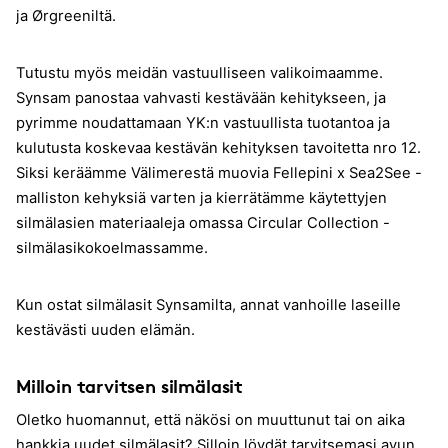
ja Ørgreeniltä.
Tutustu myös meidän vastuulliseen valikoimaamme.
Synsam panostaa vahvasti kestävään kehitykseen, ja
pyrimme noudattamaan YK:n vastuullista tuotantoa ja
kulutusta koskevaa kestävän kehityksen tavoitetta nro 12.
Siksi keräämme Välimerestä muovia Fellepini x Sea2See -
malliston kehyksiä varten ja kierrätämme käytettyjen
silmälasien materiaaleja omassa Circular Collection -
silmälasikokoelmassamme.
Kun ostat silmälasit Synsamilta, annat vanhoille laseille
kestävästi uuden elämän.
Milloin tarvitsen silmälasit
Oletko huomannut, että näkösi on muuttunut tai on aika
hankkia uudet silmälasit? Silloin löydät tarvitsemasi avun