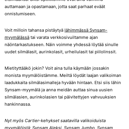
auttamaan ja opastamaan, jotta saat parhaat eväät
onnistumiseen.
Voit milloin tahansa pistäytyä
lähimmässä Synsam-
myymälässä
tai varata verkkosivuiltamme ajan
näöntarkastukseen. Näin voimme yhdessä löytää sinulle
uudet silmälasit, aurinkolasit, urheilulasit tai piilolinssit.
Mietityttääkö jokin? Voit aina tulla käymään jossakin
monista myymälöistämme. Meiltä löydät laajan valikoiman
laadukkaita silmälasimalleja hyvään hintaan. Etsi siis lähin
Synsam-myymälä ja anna meidän auttaa sinua uusien
silmälasien, aurinkolasien tai päivitettyjen vahvuuksien
hankinnassa.
Nyt myös Cartier-kehykset saatavilla valikoiduista
myymälöistä:
Synsam Aleksi
,
Synsam Jumbo
,
Synsam