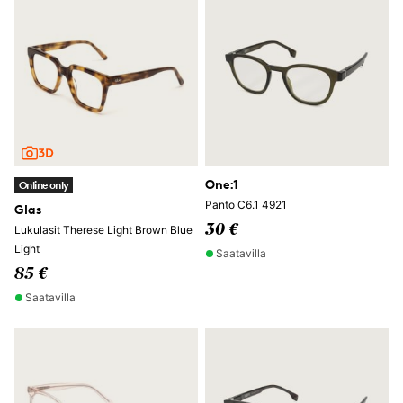
One:1
Online only
Panto C6.1 4921
Glas
30 €
Lukulasit Therese Light Brown Blue
Light
Saatavilla
85 €
Saatavilla