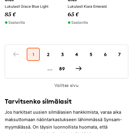
Lukulasit Grace Blue Light
Lukulasit Kiara Emerald
85 €
65 €
Saatavilla
Saatavilla
1
2
3
4
5
6
7
...
89
Valitse sivu
Tarvitsenko silmälasit
Jos harkitset uusien silmälasien hankkimista, varaa aika
maksuttomaan näöntarkastukseen lähimmässä Synsam-
myymälässä. On täysin luonnollista huomata, että