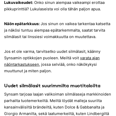
Lukuvaikeudet:
Onko sinun aiempaa vaikeampi erottaa
pikkuprinttiä? Lukulaseista voi olla tähän paljon apua.
Näön epätarkkuus:
Jos sinun on vaikea tarkentaa katsetta
ja näkösi tuntuu aiempaa epätarkemmalta, saatat tarvita
silmälasit tai linssiesi voimakkuutta on muutettava.
Jos et ole varma, tarvitsetko uudet silmälasit, käänny
Synsamin optikkojen puoleen. Meiltä voit
varata ajan
näöntarkastukseen
, jossa selviää, onko näkökykysi
muuttunut ja miten paljon.
Uudet silmälasit suurimmilta muotitaloilta
Synsam tarjoaa laajan valikoiman silmälaseja markkinoiden
parhailta tuotemerkeiltä. Meiltä löydät malleja suurilta
kansainvälisiltä brändeiltä, kuten Dolce & Gabbanalta ja
Giorgio Armanilta, sekä laatumerkeiltä, kuten Lindbergiltä