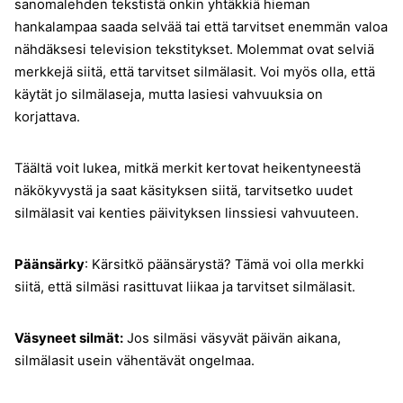
sanomalehden tekstistä onkin yhtäkkiä hieman
hankalampaa saada selvää tai että tarvitset enemmän valoa
nähdäksesi television tekstitykset. Molemmat ovat selviä
merkkejä siitä, että tarvitset silmälasit. Voi myös olla, että
käytät jo silmälaseja, mutta lasiesi vahvuuksia on
korjattava.
Täältä voit lukea, mitkä merkit kertovat heikentyneestä
näkökyvystä ja saat käsityksen siitä, tarvitsetko uudet
silmälasit vai kenties päivityksen linssiesi vahvuuteen.
Päänsärky
: Kärsitkö päänsärystä? Tämä voi olla merkki
siitä, että silmäsi rasittuvat liikaa ja tarvitset silmälasit.
Väsyneet silmät:
Jos silmäsi väsyvät päivän aikana,
silmälasit usein vähentävät ongelmaa.