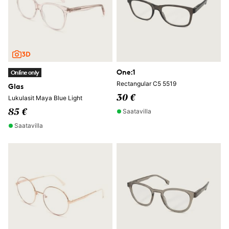
One:1
Online only
Rectangular C5 5519
Glas
30 €
Lukulasit Maya Blue Light
Saatavilla
85 €
Saatavilla