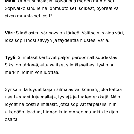
Malli:
Uudet silmälasisi voivat olla monen muotoiset.
Sopivatko sinulle neliönmuotoiset, soikeat, pyöreät vai
aivan muunlaiset lasit?
Väri:
Silmälasien värisävy on tärkeä. Valitse siis aina väri,
joka sopii ihosi sävyyn ja täydentää hiustesi väriä.
Tyyli:
Silmälasit kertovat paljon persoonallisuudestasi.
Siksi on tärkeää, että valitset silmälaseillesi tyylin ja
merkin, joihin voit luottaa.
Synsamilta löydät laajan silmälasivalikoiman, joka kattaa
useita suosittuja malleja, tyylejä ja tuotemerkkejä. Näin
löydät helposti silmälasit, jotka sopivat tarpeisiisi niin
ulkonäön, laadun, hinnan kuin monen muunkin tekijän
osalta.