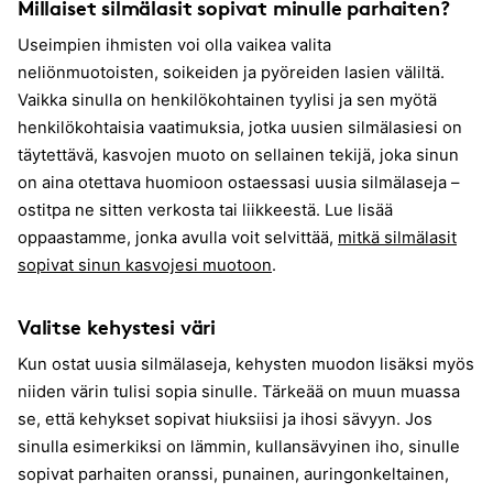
Millaiset silmälasit sopivat minulle parhaiten?
Useimpien ihmisten voi olla vaikea valita
neliönmuotoisten, soikeiden ja pyöreiden lasien väliltä.
Vaikka sinulla on henkilökohtainen tyylisi ja sen myötä
henkilökohtaisia vaatimuksia, jotka uusien silmälasiesi on
täytettävä, kasvojen muoto on sellainen tekijä, joka sinun
on aina otettava huomioon ostaessasi uusia silmälaseja –
ostitpa ne sitten verkosta tai liikkeestä. Lue lisää
oppaastamme, jonka avulla voit selvittää,
mitkä silmälasit
sopivat sinun kasvojesi muotoon
.
Valitse kehystesi väri
Kun ostat uusia silmälaseja, kehysten muodon lisäksi myös
niiden värin tulisi sopia sinulle. Tärkeää on muun muassa
se, että kehykset sopivat hiuksiisi ja ihosi sävyyn. Jos
sinulla esimerkiksi on lämmin, kullansävyinen iho, sinulle
sopivat parhaiten oranssi, punainen, auringonkeltainen,