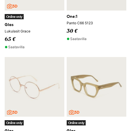
One:1
Online only
Panto C66 5123
Glas
30 €
Lukulasit Grace
Saatavilla
65 €
Saatavilla
Online only
Online only
Glas
Glas