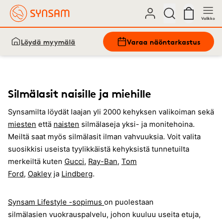
Valikko
Löydä myymälä
Varaa näöntarkastus
Silmälasit naisille ja miehille
Synsamilta löydät laajan yli 2000 kehyksen valikoiman sekä
miesten
että
naisten
silmälaseja yksi- ja monitehoina.
Meiltä saat myös silmälasit ilman vahvuuksia. Voit valita
suosikkisi useista tyylikkäistä kehyksistä tunnetuilta
merkeiltä kuten
Gucci
,
Ray-Ban
,
Tom
Ford
,
Oakley
ja
Lindberg
.
Synsam Lifestyle -sopimus
on puolestaan
silmälasien vuokrauspalvelu, johon kuuluu useita etuja,