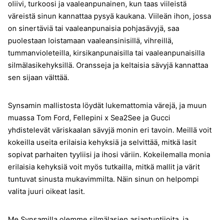
oliivi, turkoosi ja vaaleanpunainen, kun taas viileistä
väreistä sinun kannattaa pysyä kaukana. Viileän ihon, jossa
on sinertäviä tai vaaleanpunaisia pohjasävyjä, saa
puolestaan loistamaan vaaleansinisillä, vihreillä,
tummanvioleteilla, kirsikanpunaisilla tai vaaleanpunaisilla
silmälasikehyksillä. Oransseja ja keltaisia sävyjä kannattaa
sen sijaan välttää.
Synsamin mallistosta löydät lukemattomia värejä, ja muun
muassa Tom Ford, Fellepini x Sea2See ja Gucci
yhdistelevät väriskaalan sävyjä monin eri tavoin. Meillä voit
kokeilla useita erilaisia kehyksiä ja selvittää, mitkä lasit
sopivat parhaiten tyyliisi ja ihosi väriin. Kokeilemalla monia
erilaisia kehyksiä voit myös tutkailla, mitkä mallit ja värit
tuntuvat sinusta mukavimmilta. Näin sinun on helpompi
valita juuri oikeat lasit.
Me Synsamilla olemme silmälasien asiantuntijoita, ja