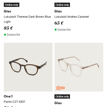
Online only
Online only
Glas
Glas
Lukulasit Therese Dark Brown Blue
Lukulasit Andrea Caramel
Light
65 €
85 €
Saatavilla
Saatavilla
One:1
Online only
Panto C27 4921
Glas