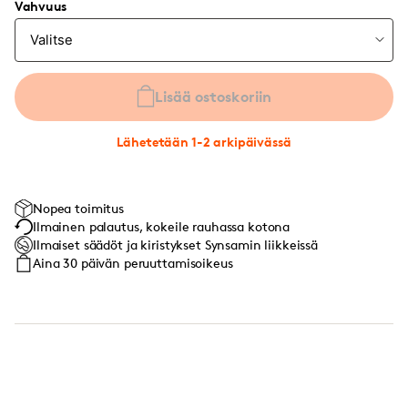
Vahvuus
Lisää ostoskoriin
Lähetetään 1-2 arkipäivässä
Nopea toimitus
Ilmainen palautus, kokeile rauhassa kotona
Ilmaiset säädöt ja kiristykset Synsamin liikkeissä
Aina 30 päivän peruuttamisoikeus