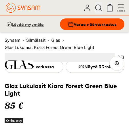
Valikko
Löydä myymälä
Varaa näöntarkastus
Synsam
Silmälasit
Glas
Glas Lukulasit Kiara Forest Green Blue Light
Kuva
2
/
3
Image
1
Image
(Current image)
2
Image
3
Kokeile verkossa
Näytä 3D:nä
Glas Lukulasit Kiara Forest Green Blue
Light
85 €
Online only