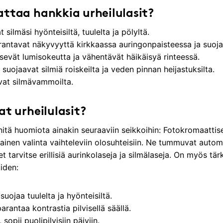
attaa hankkia urheilulasit?
 silmäsi hyönteisiltä, tuulelta ja pölyltä.
rantavat näkyvyyttä kirkkaassa auringonpaisteessa ja suoja
äisevät lumisokeutta ja vähentävät häikäisyä rinteessä.
t suojaavat silmiä roiskeilta ja veden pinnan heijastuksilta.
avat silmävammoilta.
at urheilulasit?
nnitä huomiota ainakin seuraaviin seikkoihin: Fotokromaattiset
ainen valinta vaihteleviin olosuhteisiin. Ne tummuvat autom
et tarvitse erillisiä aurinkolaseja ja silmälaseja. On myös tärk
iden:
 suojaa tuulelta ja hyönteisiltä.
arantaa kontrastia pilvisellä säällä.
sopii puolipilvisiin päiviin.