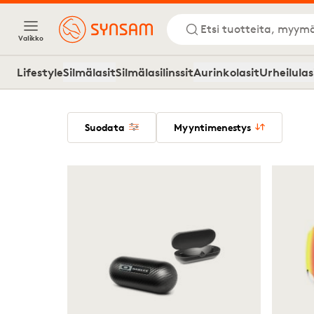
Etsi tuotteita, myymä
Valikko
Lifestyle
Silmälasit
Silmälasilinssit
Aurinkolasit
Urheilulas
Suodata
Myyntimenestys