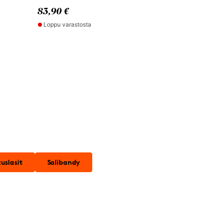
83,90 €
Loppu varastosta
uslasit
Salibandy