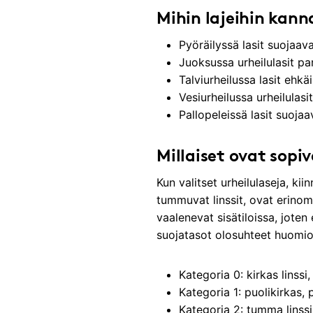
Mihin lajeihin kann
Pyöräilyssä lasit suojaavat
Juoksussa urheilulasit pa
Talviurheilussa lasit ehk
Vesiurheilussa urheilulasi
Pallopeleissä lasit suoja
Millaiset ovat sopiv
Kun valitset urheilulaseja, kii
tummuvat linssit, ovat erinom
vaalenevat sisätiloissa, joten 
suojatasot olosuhteet huomio
Kategoria 0: kirkas linssi,
Kategoria 1: puolikirkas, p
Kategoria 2: tumma linssi, 