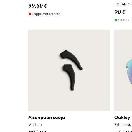
POLARIZ
59,60 €
90 €
Loppu varastosta
Saatavil
Aisanpään suoja
Oakley 
Medium
Extra lins