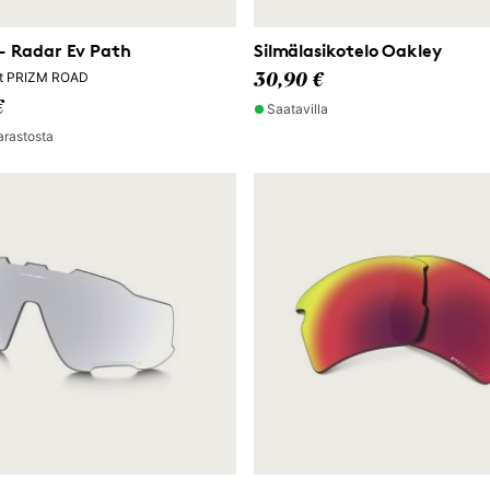
- Radar Ev Path
Silmälasikotelo Oakley
sit PRIZM ROAD
30,90 €
€
Saatavilla
arastosta