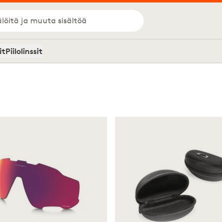
löitä ja muuta sisältöä
it
Piilolinssit