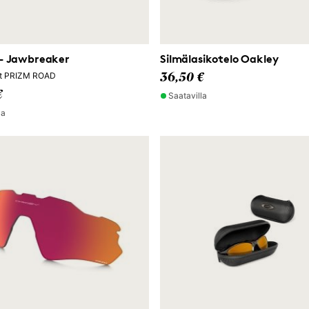
- Jawbreaker
Silmälasikotelo Oakley
sit PRIZM ROAD
36,50 €
€
Saatavilla
la