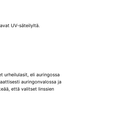
avat UV-säteilyltä.
 urheilulasit, eli auringossa
aattisesti auringonvalossa ja
eää, että valitset linssien