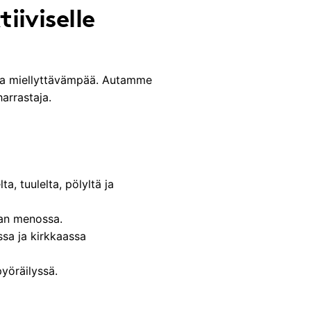
iiviselle
lusta miellyttävämpää. Autamme
 harrastaja.
a, tuulelta, pölyltä ja
kaan menossa.
ssa ja kirkkaassa
pyöräilyssä.