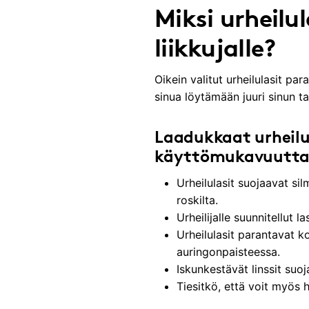
Miksi urheilul
liikkujalle?
Oikein valitut urheilulasit pa
sinua löytämään juuri sinun tar
Laadukkaat urheilu
käyttömukavuutt
Urheilulasit suojaavat sil
roskilta.
Urheilijalle suunnitellut 
Urheilulasit parantavat k
auringonpaisteessa.
Iskunkestävät linssit suo
Tiesitkö, että voit myös h