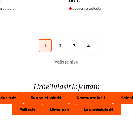
€
60 €
arastosta
Loppu varastosta
1
2
3
4
Valitse sivu
Urheilulasit lajeittain
duslasit
Suunnistuslasit
Ammuntalasit
Kalast
Pelilasit
Uimalasit
Laskettelulasit