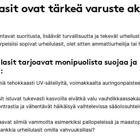
asit ovat tärkeä varuste akt
rantavat suoritusta, lisäävät turvallisuutta ja tekevät urhei
peisiisi sopivat urheilulasit, olet sitten ammattiurheilija tai
lasit tarjoavat monipuolista suojaa ja
a:
miä tehokkaasti UV-säteilyltä, voimakkaalta auringonpaisteelt
lasit istuvat tukevasti kasvoilla eivätkä valu vauhdikkaassa
ontrastia ja vähentävät häikäisyä vaihtelevissa sääolosuhtei
jaavat silmiä vammoilta esimerkiksi pallopeleissä ja maasto
ankkia urheilulasit omilla vahvuuksillasi?