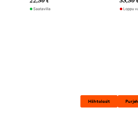
22,50 €
53,50 
Saatavilla
Loppu v
Hiihtolasit
Purjeh