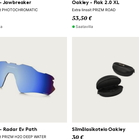
- Jawbreaker
Oakley - Flak 2.0 XL
ssit PHOTOCHROMATIC
Extra linssit PRIZM ROAD
53,50 €
la
Saatavilla
- Radar Ev Path
Silmälasikotelo Oakley
ssit PRIZM H2O DEEP WATER
30 €