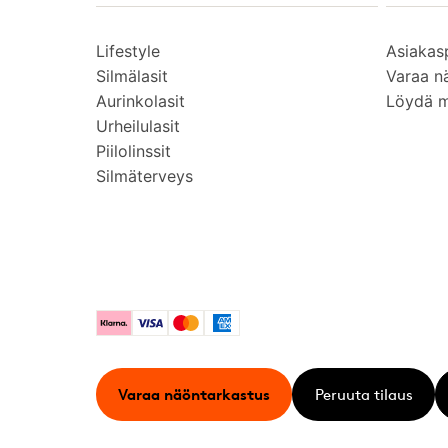
Lifestyle
Asiakas
Silmälasit
Varaa n
Aurinkolasit
Löydä 
Urheilulasit
Piilolinssit
Silmäterveys
Klarna
Visa
Mastercard
American Express
Varaa näöntarkastus
Peruuta tilaus