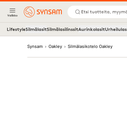
Etsi tuotteita, myymä
Valikko
Lifestyle
Silmälasit
Silmälasilinssit
Aurinkolasit
Urheilulas
Synsam
Oakley
Silmälasikotelo Oakley