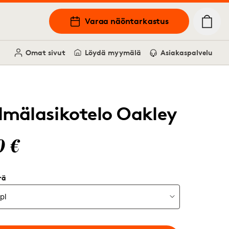
Varaa näöntarkastus
Omat sivut
Löydä myymälä
Asiakaspalvelu
ilmälasikotelo Oakley
0 €
rä