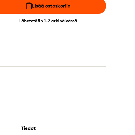
Lisää ostoskoriin
Lähetetään 1-2 arkipäivässä
Tiedot