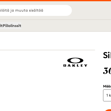
löitä ja muuta sisältöä
it
Piilolinssit
S
3
Mää