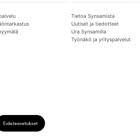
palvelu
Tietoa Synsamista
äöntarkastus
Uutiset ja tiedotteet
myymälä
Ura Synsamilla
Työnäkö ja yrityspalvelut
Evästeasetukset