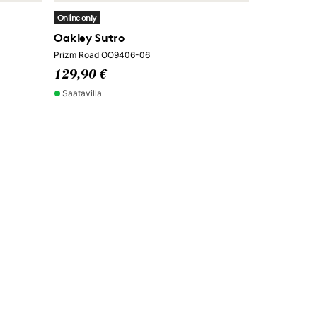
Online only
Oakley Sutro
Prizm Road OO9406-06
129,90 €
Saatavilla