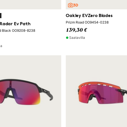
Oakley EVZero Blades
y
Prizm Road OO9454-0238
Radar Ev Path
139,30 €
d Black OO9208-8238
Saatavilla
la