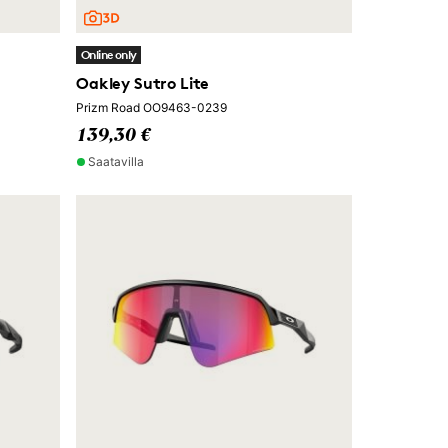
Online only
Oakley Sutro Lite
Prizm Road OO9463-0239
139,30 €
Saatavilla