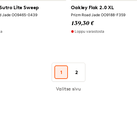
Sutro Lite Sweep
Oakley Flak 2.0 XL
ad Jade OO9465-0439
Prizm Road Jade OO9188-F359
139,30 €
la
Loppu varastosta
1
2
Valitse sivu