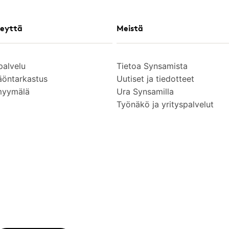
eyttä
Meistä
palvelu
Tietoa Synsamista
äöntarkastus
Uutiset ja tiedotteet
myymälä
Ura Synsamilla
Työnäkö ja yrityspalvelut