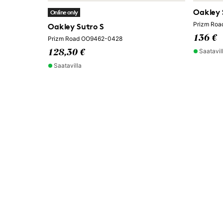
Oakley 
Online only
Prizm Ro
Oakley Sutro S
136 €
Prizm Road OO9462-0428
Saatavil
128,30 €
Saatavilla