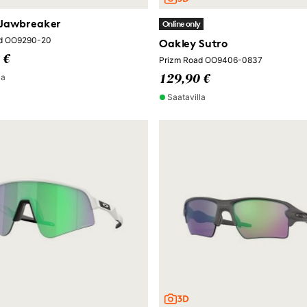
 Jawbreaker
Online only
ad OO9290-20
Oakley Sutro
 €
Prizm Road OO9406-0837
la
129,90 €
Saatavilla