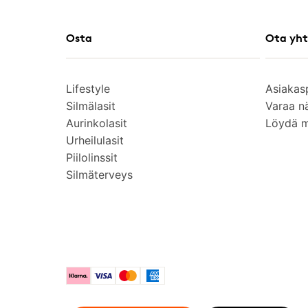
Osta
Ota yht
Lifestyle
Asiakas
Silmälasit
Varaa n
Aurinkolasit
Löydä 
Urheilulasit
Piilolinssit
Silmäterveys
Klarna
Visa
Mastercard
American Express