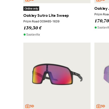
Oakley
Online only
Prizm Ro
Oakley Sutro Lite Sweep
170,70
Prizm Road OO9465-1639
Saatavil
139,30 €
Saatavilla