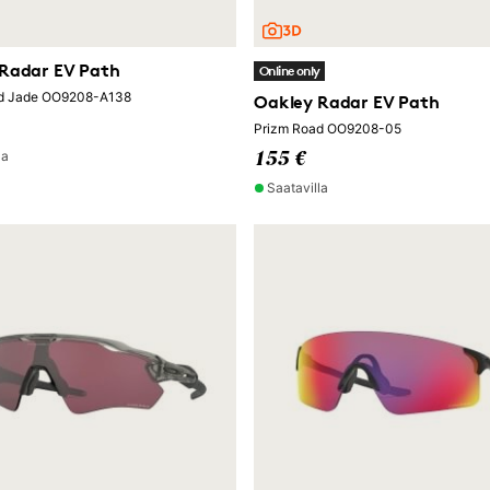
Radar EV Path
Online only
d Jade OO9208-A138
Oakley Radar EV Path
Prizm Road OO9208-05
la
155 €
Saatavilla