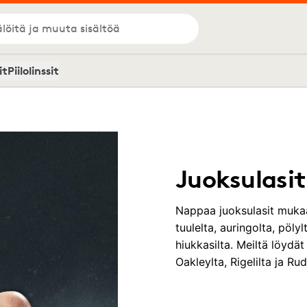
löitä ja muuta sisältöä
it
Piilolinssit
Juoksulasit
Nappaa juoksulasit mukaa
tuulelta, auringolta, pölyl
hiukkasilta. Meiltä löydä
Oakleylta, Rigelilta ja Ru