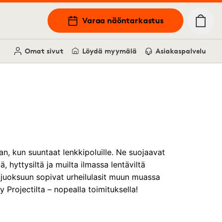
Varaa näöntarkastus
Omat sivut
Löydä myymälä
Asiakaspalvelu
n, kun suuntaat lenkkipoluille. Ne suojaavat
tä, hyttysiltä ja muilta ilmassa lentäviltä
t juoksuun sopivat urheilulasit muun muassa
dy Projectilta – nopealla toimituksella!