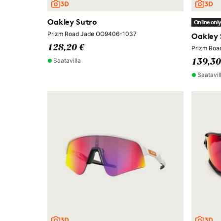
Oakley Sutro
Online onl
Prizm Road Jade OO9406-1037
Oakley 
128,20 €
Prizm Ro
Saatavilla
139,30
Saatavil