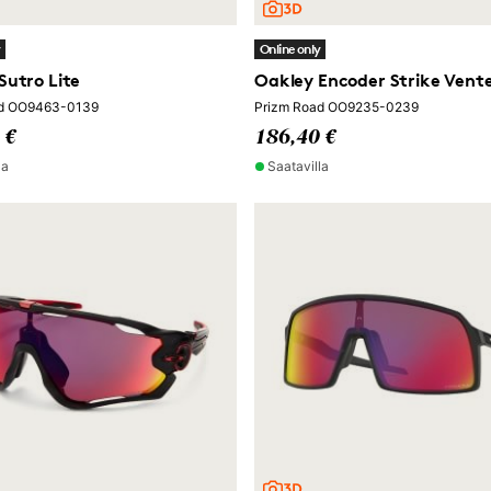
y
Online only
Sutro Lite
Oakley Encoder Strike Vent
ad OO9463-0139
Prizm Road OO9235-0239
 €
186,40 €
la
Saatavilla