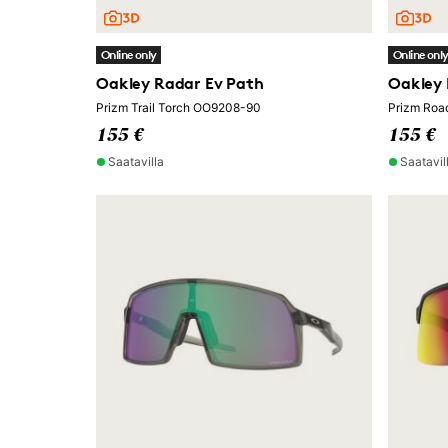
Online only
Online onl
Oakley Radar Ev Path
Oakley 
Prizm Trail Torch OO9208-90
Prizm Roa
155 €
155 €
Saatavilla
Saatavil