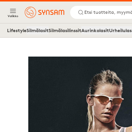
Etsi tuotteita, myymä
Valikko
Lifestyle
Silmälasit
Silmälasilinssit
Aurinkolasit
Urheilulas