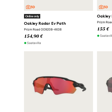
Oakley 
Online only
Prizm Roa
Oakley Radar Ev Path
155 €
Prizm Road OO9208-4638
Saatavil
154,90 €
Saatavilla