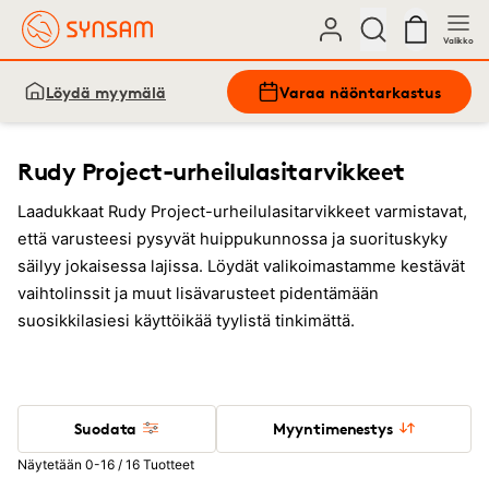
Valikko
Löydä myymälä
Varaa näöntarkastus
Rudy Project-urheilulasitarvikkeet
Laadukkaat Rudy Project-urheilulasitarvikkeet varmistavat,
että varusteesi pysyvät huippukunnossa ja suorituskyky
säilyy jokaisessa lajissa. Löydät valikoimastamme kestävät
vaihtolinssit ja muut lisävarusteet pidentämään
suosikkilasiesi käyttöikää tyylistä tinkimättä.
Suodata
Myyntimenestys
Näytetään 0-16 / 16 Tuotteet