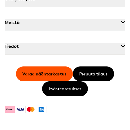
Meistä
Tiedot
Varaa näöntarkastus
Peruuta tilaus
Evästeasetukset
Klarna
Visa
Mastercard
American Express