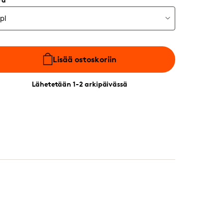
Lisää ostoskoriin
Lähetetään 1-2 arkipäivässä