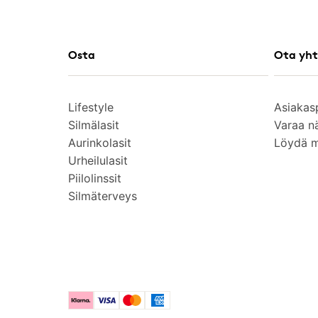
Osta
Ota yht
Lifestyle
Asiakas
Silmälasit
Varaa n
Aurinkolasit
Löydä 
Urheilulasit
Piilolinssit
Silmäterveys
Klarna
Visa
Mastercard
American Express