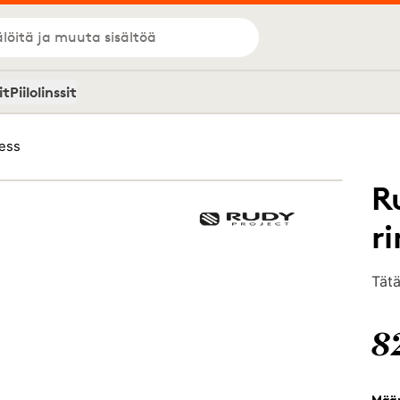
löitä ja muuta sisältöä
it
Piilolinssit
less
R
r
Tätä
8
Mää