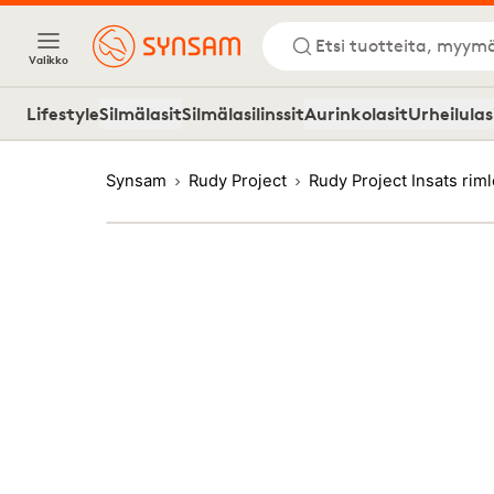
Etsi tuotteita, myymä
Valikko
Lifestyle
Silmälasit
Silmälasilinssit
Aurinkolasit
Urheilulas
Synsam
Rudy Project
Rudy Project Insats rim