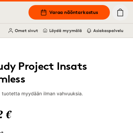
Varaa näöntarkastus
Omat sivut
Löydä myymälä
Asiakaspalvelu
udy Project Insats
imless
 tuotetta myydään ilman vahvuuksia.
2 €
rä