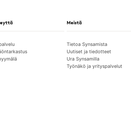
eyttä
Meistä
palvelu
Tietoa Synsamista
äöntarkastus
Uutiset ja tiedotteet
myymälä
Ura Synsamilla
Työnäkö ja yrityspalvelut