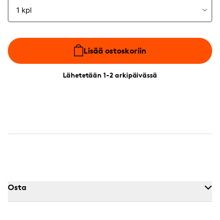
Lisää ostoskoriin
Lähetetään 1-2 arkipäivässä
Osta