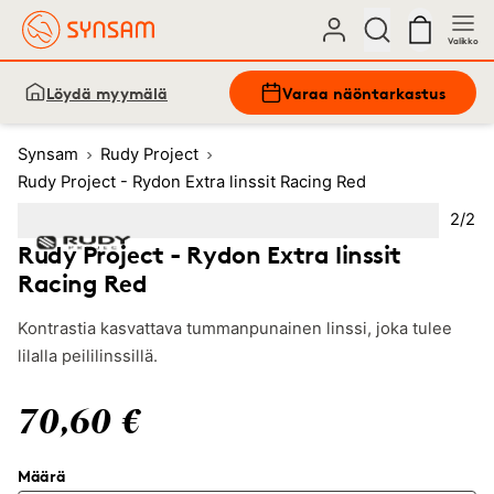
Valikko
Löydä myymälä
Varaa näöntarkastus
Synsam
Rudy Project
Rudy Project - Rydon Extra linssit Racing Red
Kuva
2
/
2
Image
1
Image
(Current image)
2
Rudy Project - Rydon Extra linssit
Racing Red
Kontrastia kasvattava tummanpunainen linssi, joka tulee
lilalla peililinssillä.
70,60 €
Määrä