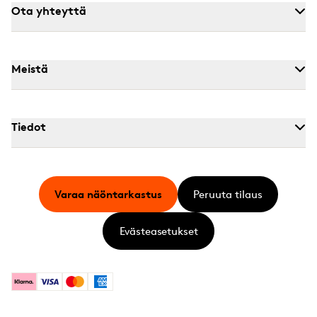
Ota yhteyttä
Meistä
Tiedot
Varaa näöntarkastus
Peruuta tilaus
Evästeasetukset
Klarna
Visa
Mastercard
American Express