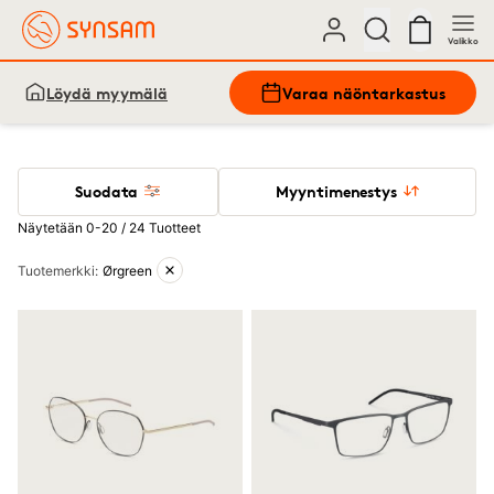
Valikko
Löydä myymälä
Varaa näöntarkastus
Suodata
Myyntimenestys
Näytetään 0-20 / 24 Tuotteet
Aktiiviset suodattimet
Tuotemerkki
:
Ørgreen