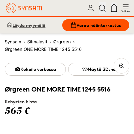
Valikko
Löydä myymälä
Varaa näöntarkastus
Synsam
Silmälasit
Ørgreen
Ørgreen ONE MORE TIME 1245 5516
Kokeile verkossa
Näytä 3D:nä
Ørgreen ONE MORE TIME 1245 5516
Kehysten hinta
565 €