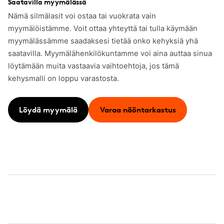
Saatavilla myymälässä
Nämä silmälasit voi ostaa tai vuokrata vain
myymälöistämme. Voit ottaa yhteyttä tai tulla käymään
myymälässämme saadaksesi tietää onko kehyksiä yhä
saatavilla. Myymälähenkilökuntamme voi aina auttaa sinua
löytämään muita vastaavia vaihtoehtoja, jos tämä
kehysmalli on loppu varastosta.
Löydä myymälä
Varaa näöntarkastus