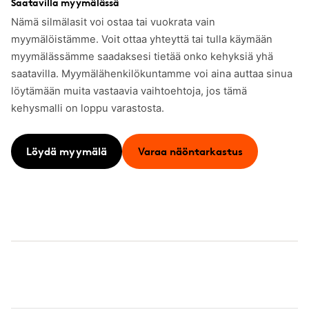
Saatavilla myymälässä
Nämä silmälasit voi ostaa tai vuokrata vain
myymälöistämme. Voit ottaa yhteyttä tai tulla käymään
myymälässämme saadaksesi tietää onko kehyksiä yhä
saatavilla. Myymälähenkilökuntamme voi aina auttaa sinua
löytämään muita vastaavia vaihtoehtoja, jos tämä
kehysmalli on loppu varastosta.
Löydä myymälä
Varaa näöntarkastus