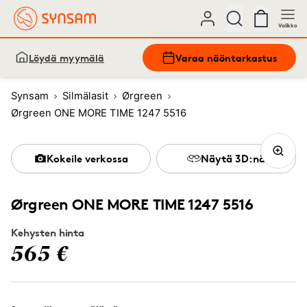
Valikko
Löydä myymälä
Varaa näöntarkastus
Synsam
Silmälasit
Ørgreen
Ørgreen ONE MORE TIME 1247 5516
Kokeile verkossa
Näytä 3D:nä
Ørgreen ONE MORE TIME 1247 5516
Kehysten hinta
565 €