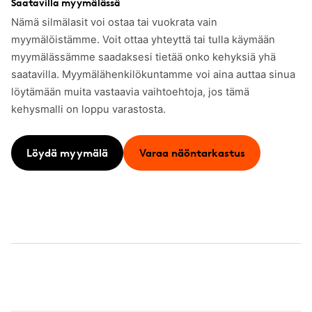
Saatavilla myymälässä
Nämä silmälasit voi ostaa tai vuokrata vain
myymälöistämme. Voit ottaa yhteyttä tai tulla käymään
myymälässämme saadaksesi tietää onko kehyksiä yhä
saatavilla. Myymälähenkilökuntamme voi aina auttaa sinua
löytämään muita vastaavia vaihtoehtoja, jos tämä
kehysmalli on loppu varastosta.
Löydä myymälä
Varaa näöntarkastus