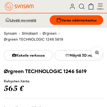
Valikko
Löydä myymälä
Varaa näöntarkastus
Synsam
Silmälasit
Ørgreen
Ørgreen TECHNOLOGIC 1246 5619
Kokeile verkossa
Näytä 3D:nä
Ørgreen TECHNOLOGIC 1246 5619
Kehysten hinta
565 €