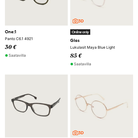
One:1
Online only
Panto C6.1 4921
Glas
30 €
Lukulasit Maya Blue Light
Saatavilla
85 €
Saatavilla