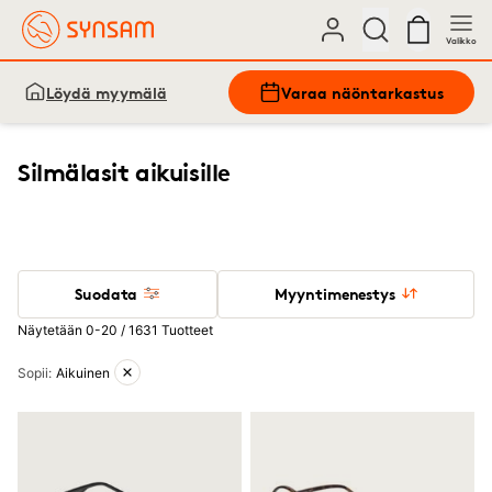
Valikko
Löydä myymälä
Varaa näöntarkastus
Silmälasit aikuisille
Suodata
Myyntimenestys
Näytetään 0-20 / 1631 Tuotteet
Aktiiviset suodattimet
Sopii
:
Aikuinen