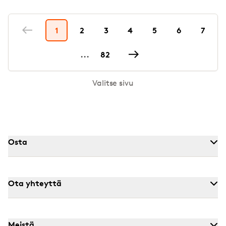
1
2
3
4
5
6
7
...
82
Valitse sivu
Osta
Ota yhteyttä
Meistä