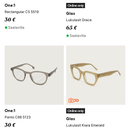
One:1
Online only
Rectangular C5 5519
Glas
30 €
Lukulasit Grace
Saatavilla
65 €
Saatavilla
One:1
Online only
Panto C66 5123
Glas
30 €
Lukulasit Kiara Emerald