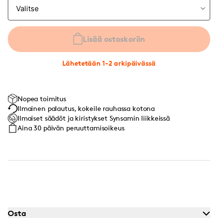
Lisää ostoskoriin
Lähetetään 1-2 arkipäivässä
Nopea toimitus
Ilmainen palautus, kokeile rauhassa kotona
Ilmaiset säädöt ja kiristykset Synsamin liikkeissä
Aina 30 päivän peruuttamisoikeus
Osta