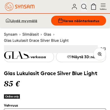
Valikko
Löydä myymälä
Varaa näöntarkastus
Synsam
Silmälasit
Glas
Glas Lukulasit Grace Silver Blue Light
Kuva
2
/
3
Image
1
Image
(Current image)
2
Image
3
Kokeile verkossa
Näytä 3D:nä
Glas Lukulasit Grace Silver Blue Light
85 €
Online only
Vahvuus