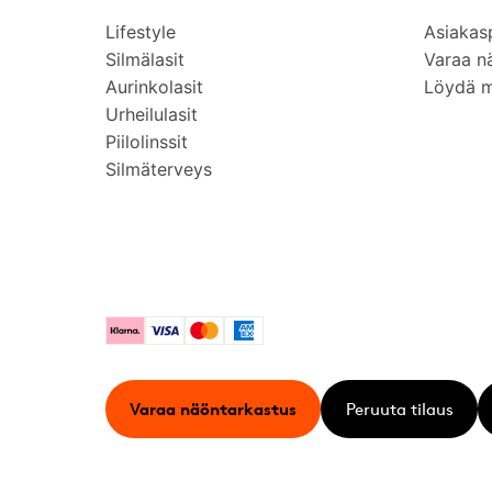
Lifestyle
Asiakas
Silmälasit
Varaa n
Aurinkolasit
Löydä 
Urheilulasit
Piilolinssit
Silmäterveys
Klarna
Visa
Mastercard
American Express
Varaa näöntarkastus
Peruuta tilaus