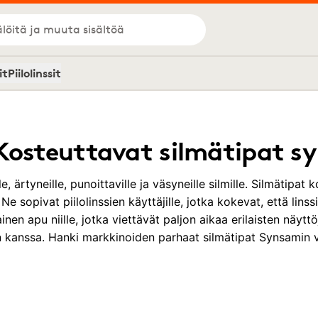
löitä ja muuta sisältöä
it
Piilolinssit
 Kosteuttavat silmätipat s
e, ärtyneille, punoittaville ja väsyneille silmille. Silmätipat 
e sopivat piilolinssien käyttäjille, jotka kokevat, että linssi
n apu niille, jotka viettävät paljon aikaa erilaisten näyttöjen
 kanssa. Hanki markkinoiden parhaat silmätipat Synsamin 