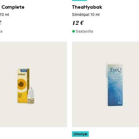
e Complete
TheaHyabak
 10 ml
Silmätipat 10 ml
€
12 €
la
Saatavilla
Lifestyle