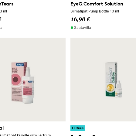
oTears
EyeQ Comfort Solution
 3 ml
Silmätipat Pump Bottle 10 ml
€
16,90 €
la
Saatavilla
al
Uutuus
silmätipat kuiville silmille 10 ml