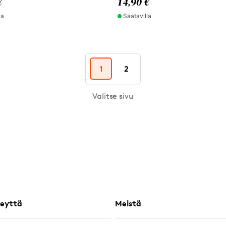
€
14,90 €
la
Saatavilla
1
2
Valitse sivu
eyttä
Meistä