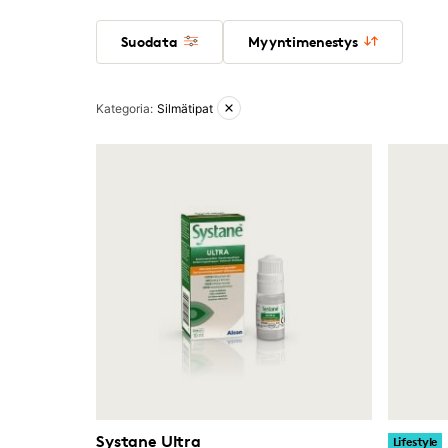
Suodata
Myyntimenestys
Aktiiviset suodattimet
Kategoria
:
Silmätipat
Systane Ultra
Lifestyle