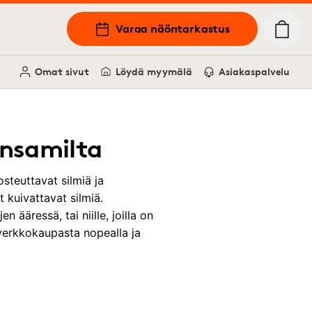
Varaa näöntarkastus
Omat sivut
Löydä myymälä
Asiakaspalvelu
ynsamilta
kosteuttavat silmiä ja
t kuivattavat silmiä.
 ääressä, tai niille, joilla on
verkkokaupasta nopealla ja