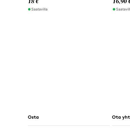
18 €
16,90 
Saatavilla
Saatavil
Osta
Ota yht