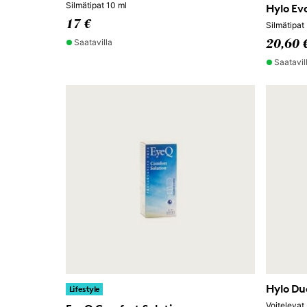
Silmätipat 10 ml
Hylo Ev
17 €
Silmätipat
Saatavilla
20,60 
Saatavil
Hylo Du
Lifestyle
Voitelevat 