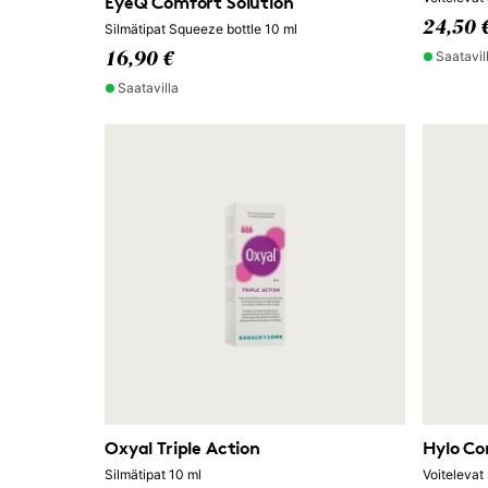
EyeQ Comfort Solution
24,50 
Silmätipat Squeeze bottle 10 ml
Saatavil
16,90 €
Saatavilla
Oxyal Triple Action
Hylo C
Silmätipat 10 ml
Voitelevat 