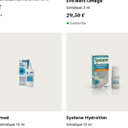
EvoTears Omega
€
Silmätipat 3 ml
la
29,50 €
Saatavilla
omod
Systane Hydration
silmätipat 10 ml
Silmätipat 10 ml