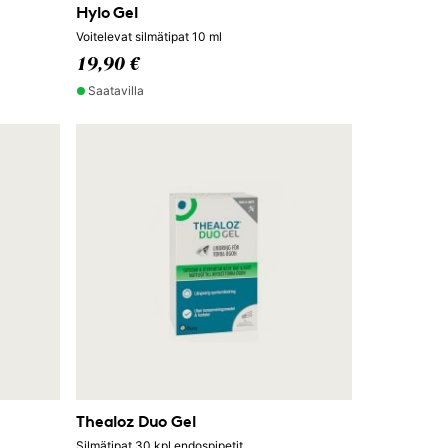
Hylo Gel
Voitelevat silmätipat 10 ml
19,90 €
Saatavilla
Thealoz Duo Gel
Silmätipat 30 kpl endospipetit