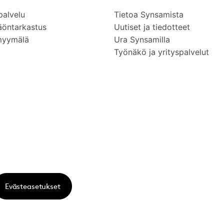
palvelu
Tietoa Synsamista
äöntarkastus
Uutiset ja tiedotteet
myymälä
Ura Synsamilla
Työnäkö ja yrityspalvelut
Evästeasetukset