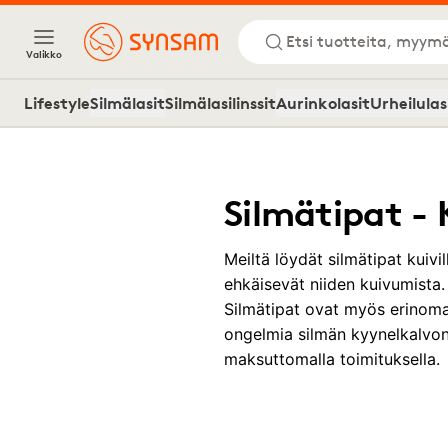
Etsi tuotteita, myymä
Valikko
Lifestyle
Silmälasit
Silmälasilinssit
Aurinkolasit
Urheilulas
Silmätipat -
Meiltä löydät silmätipat kuivill
ehkäisevät niiden kuivumista. N
Silmätipat ovat myös erinomaine
ongelmia silmän kyynelkalvon
maksuttomalla toimituksella.