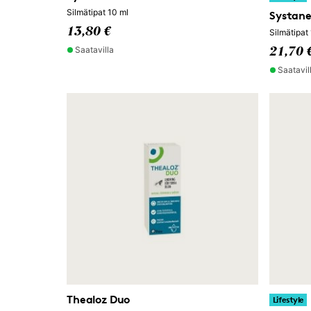
Silmätipat 10 ml
Systan
13,80 €
Silmätipat
Saatavilla
21,70 
Saatavil
Thealoz Duo
Lifestyle