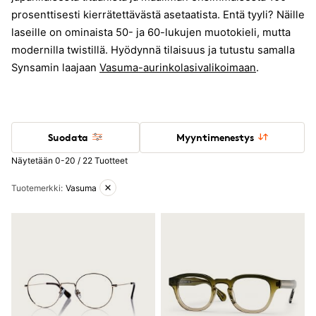
prosenttisesti kierrätettävästä asetaatista. Entä tyyli? Näille
laseille on ominaista 50- ja 60-lukujen muotokieli, mutta
modernilla twistillä. Hyödynnä tilaisuus ja tutustu samalla
Synsamin laajaan
Vasuma-aurinkolasivalikoimaan
.
Suodata
Myyntimenestys
Näytetään 0-20 / 22 Tuotteet
Aktiiviset suodattimet
Tuotemerkki
:
Vasuma