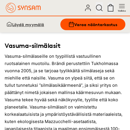
Valikko
Löydä myymälä
Varaa näöntarkastus
Vasuma-silmälasit
Vasuma-silmälaseille on tyypillistä vastuullinen
ruotsalainen muotoilu. Brändi perustettiin Tukholmassa
vuonna 2005, ja se tarjoaa tyylikkäitä silmälaseja sekä
miehille että naisille. Vasuma on ylpeä siitä, että se on
tullut tunnetuksi ”silmälasikäärmeenä”, ja siksi yritys on
päättänyt nimetä jokaisen mallinsa käärmesuvun mukaan.
Vasuma tekee hyvää sekä näkökyvylle, tyylille että koko
planeetalle. Vasuma-silmälasit on valmistettu
korkealaatuisista ja ympäristöystävällisistä materiaaleista,
kuten ekologisesta Mazzucchelli-asetaatista,
japanilaisesta titaanista ja maailman ensimmäisestä 100-