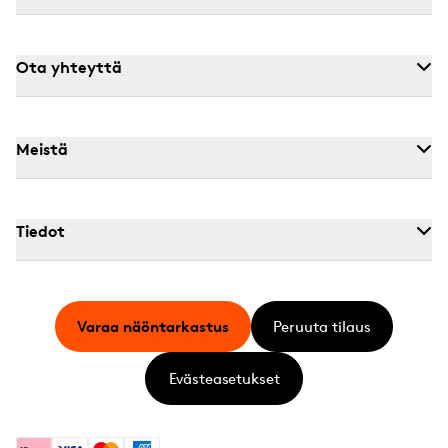
Ota yhteyttä
Meistä
Tiedot
Varaa näöntarkastus
Peruuta tilaus
Evästeasetukset
Klarna
Visa
Mastercard
American Express