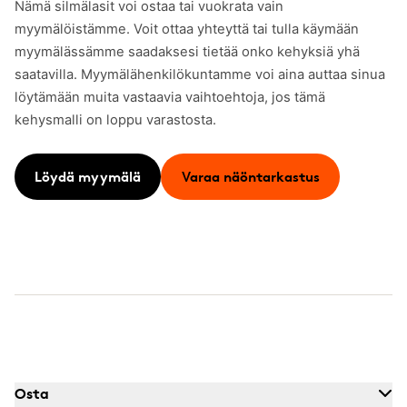
Nämä silmälasit voi ostaa tai vuokrata vain
myymälöistämme. Voit ottaa yhteyttä tai tulla käymään
myymälässämme saadaksesi tietää onko kehyksiä yhä
saatavilla. Myymälähenkilökuntamme voi aina auttaa sinua
löytämään muita vastaavia vaihtoehtoja, jos tämä
kehysmalli on loppu varastosta.
Löydä myymälä
Varaa näöntarkastus
Osta