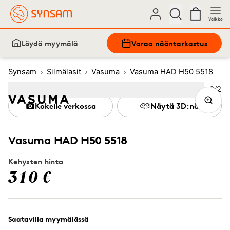
Valikko
Löydä myymälä
Varaa näöntarkastus
Synsam
Silmälasit
Vasuma
Vasuma HAD H50 5518
Kuva
2
/
2
Image
1
Image
(Current image)
2
Kokeile verkossa
Näytä 3D:nä
Vasuma HAD H50 5518
Kehysten hinta
310 €
Saatavilla myymälässä