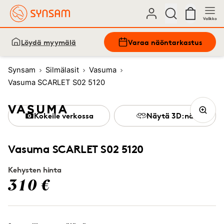
Valikko
Löydä myymälä
Varaa näöntarkastus
Synsam
Silmälasit
Vasuma
Vasuma SCARLET S02 5120
Kokeile verkossa
Näytä 3D:nä
Vasuma SCARLET S02 5120
Kehysten hinta
310 €