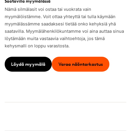
Saatavilla myymälässä
Nämä silmälasit voi ostaa tai vuokrata vain
myymälöistämme. Voit ottaa yhteyttä tai tulla käymään
myymälässämme saadaksesi tietää onko kehyksiä yhä
saatavilla. Myymälähenkilökuntamme voi aina auttaa sinua
löytämään muita vastaavia vaihtoehtoja, jos tämä
kehysmalli on loppu varastosta.
Löydä myymälä
Varaa näöntarkastus