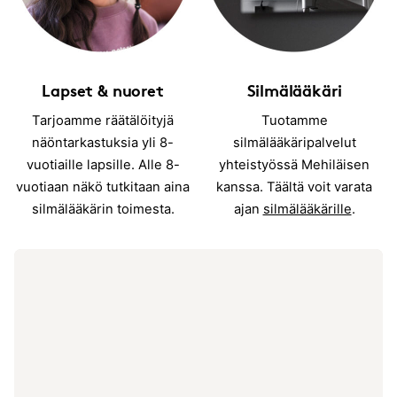
Lapset & nuoret
Silmälääkäri
Tarjoamme räätälöityjä
Tuotamme
näöntarkastuksia yli 8-
silmälääkäripalvelut
vuotiaille lapsille. Alle 8-
yhteistyössä Mehiläisen
vuotiaan näkö tutkitaan aina
kanssa. Täältä voit varata
silmälääkärin toimesta.
ajan
silmälääkärille
.