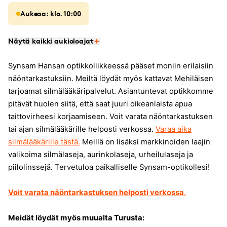
Aukeaa: klo. 10:00
Näytä kaikki aukioloajat
Synsam Hansan optikkoliikkeessä pääset moniin erilaisiin
näöntarkastuksiin. Meiltä löydät myös kattavat Mehiläisen
tarjoamat silmälääkäripalvelut. Asiantuntevat optikkomme
pitävät huolen siitä, että saat juuri oikeanlaista apua
taittovirheesi korjaamiseen. Voit varata näöntarkastuksen
tai ajan silmälääkärille helposti verkossa.
Varaa aika
silmälääkärille tästä.
Meillä on lisäksi markkinoiden laajin
valikoima silmälaseja, aurinkolaseja, urheilulaseja ja
piilolinssejä. Tervetuloa paikalliselle Synsam-optikollesi!
Voit varata näöntarkastuksen helposti verkossa
.
Meidät löydät myös muualta Turusta: