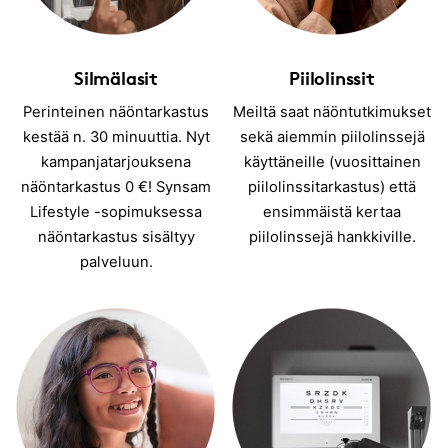
Silmälasit
Piilolinssit
Perinteinen näöntarkastus
Meiltä saat näöntutkimukset
kestää n. 30 minuuttia. Nyt
sekä aiemmin piilolinssejä
kampanjatarjouksena
käyttäneille (vuosittainen
näöntarkastus 0 €! Synsam
piilolinssitarkastus) että
Lifestyle -sopimuksessa
ensimmäistä kertaa
näöntarkastus sisältyy
piilolinssejä hankkiville.
palveluun.