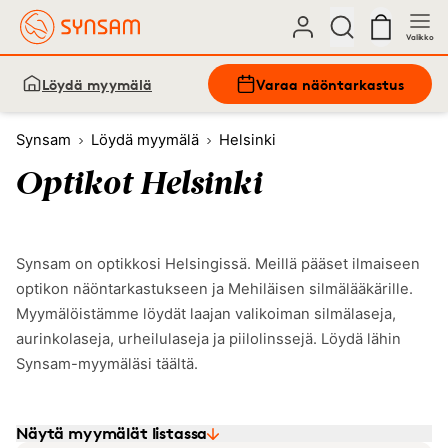
Valikko
Löydä myymälä
Varaa näöntarkastus
Synsam
Löydä myymälä
Helsinki
Optikot Helsinki
Synsam on optikkosi Helsingissä. Meillä pääset ilmaiseen
optikon näöntarkastukseen ja Mehiläisen silmälääkärille.
Myymälöistämme löydät laajan valikoiman silmälaseja,
aurinkolaseja, urheilulaseja ja piilolinssejä. Löydä lähin
Synsam-myymäläsi täältä.
Näytä myymälät listassa