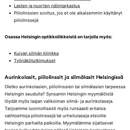
Lasten ja nuorten näöntarkastus
Piilolinssien sovitus, jos et ole aikaisemmin käyttänyt
piilolinssejä
Osassa Helsingin optikkoliikkeistä on tarjolla myös:
Kuivan silmän klinikka
Työnäkötutkimukset
Aurinkolasit, piilolinssit ja silmälasit Helsingissä
Oletko aurinkolasien, piilolinssien tai silmälasien tarpeessa
Helsingin seudulla? Synsamin Helsingin myymälöistä
löydät myös laajan valikoiman silmä- ja aurinkolaseja.
Tarjoamme luonnollisesti myös runsaasti erilaisia
vaihtoehtoja piilolinssejä tai urheilulaseja etsiville
Helsingin parhailla paikoilla. Myymälämme sijaitsevat