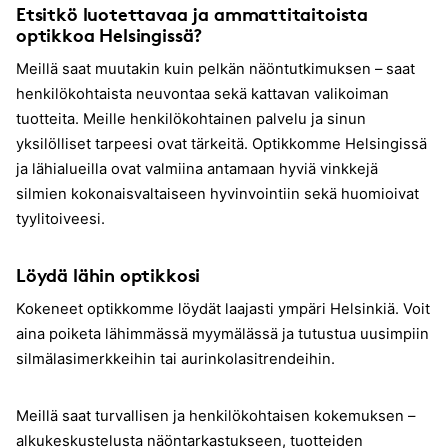
Etsitkö luotettavaa ja ammattitaitoista
optikkoa Helsingissä?
Meillä saat muutakin kuin pelkän näöntutkimuksen – saat
henkilökohtaista neuvontaa sekä kattavan valikoiman
tuotteita. Meille henkilökohtainen palvelu ja sinun
yksilölliset tarpeesi ovat tärkeitä. Optikkomme Helsingissä
ja lähialueilla ovat valmiina antamaan hyviä vinkkejä
silmien kokonaisvaltaiseen hyvinvointiin sekä huomioivat
tyylitoiveesi.
Löydä lähin optikkosi
Kokeneet optikkomme löydät laajasti ympäri Helsinkiä. Voit
aina poiketa lähimmässä myymälässä ja tutustua uusimpiin
silmälasimerkkeihin tai aurinkolasitrendeihin.
Meillä saat turvallisen ja henkilökohtaisen kokemuksen –
alkukeskustelusta näöntarkastukseen, tuotteiden