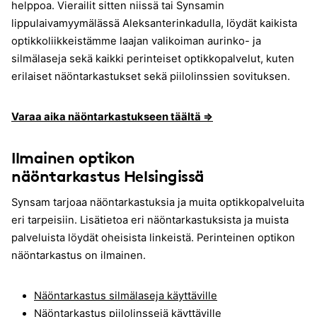
helppoa. Vierailit sitten niissä tai Synsamin
lippulaivamyymälässä Aleksanterinkadulla, löydät kaikista
optikkoliikkeistämme laajan valikoiman aurinko- ja
silmälaseja sekä kaikki perinteiset optikkopalvelut, kuten
erilaiset näöntarkastukset sekä piilolinssien sovituksen.
Varaa aika näöntarkastukseen täältä ⇒
Ilmainen optikon
näöntarkastus Helsingissä
Synsam tarjoaa näöntarkastuksia ja muita optikkopalveluita
eri tarpeisiin. Lisätietoa eri näöntarkastuksista ja muista
palveluista löydät oheisista linkeistä. Perinteinen optikon
näöntarkastus on ilmainen.
Näöntarkastus silmälaseja käyttäville
Näöntarkastus piilolinssejä käyttäville