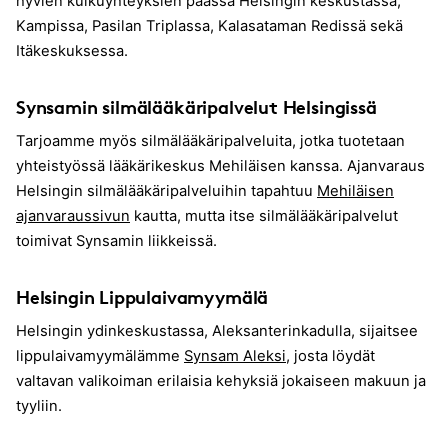
hyvien kulkuyhteyksien päässä Helsingin keskustassa,
Kampissa, Pasilan Triplassa, Kalasataman Redissä sekä
Itäkeskuksessa.
Synsamin silmälääkäripalvelut Helsingissä
Tarjoamme myös silmälääkäripalveluita, jotka tuotetaan
yhteistyössä lääkärikeskus Mehiläisen kanssa. Ajanvaraus
Helsingin silmälääkäripalveluihin tapahtuu
Mehiläisen
ajanvaraussivun
kautta, mutta itse silmälääkäripalvelut
toimivat Synsamin liikkeissä.
Helsingin Lippulaivamyymälä
Helsingin ydinkeskustassa, Aleksanterinkadulla, sijaitsee
lippulaivamyymälämme
Synsam Aleksi
, josta löydät
valtavan valikoiman erilaisia kehyksiä jokaiseen makuun ja
tyyliin.