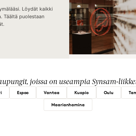
ymälääsi. Löydät kaikki
. Täältä puolestaan
t.
upungit, joissa on useampia Synsam-liikke
i
Espoo
Vantaa
Kuopio
Oulu
Ta
Maarianhamina