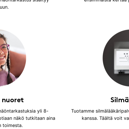
uun.
 nuoret
Silmä
äöntarkastuksia yli 8-
Tuotamme silmälääkäripalv
uotiaan näkö tutkitaan aina
kanssa. Täältä voit v
n toimesta.