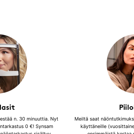
lasit
Piilo
estää n. 30 minuuttia. Nyt
Meiltä saat näöntutkimuks
ntarkastus 0 €! Synsam
käyttäneille (vuosittaine
näöntarkastus sisältyy
ensimmäistä kertaa pi