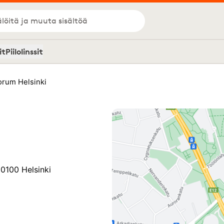
löitä ja muuta sisältöä
it
Piilolinssit
rum Helsinki
0100 Helsinki