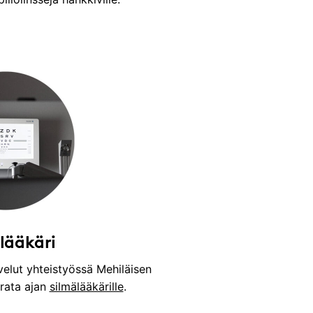
lääkäri
elut yhteistyössä Mehiläisen
arata ajan
silmälääkärille
.