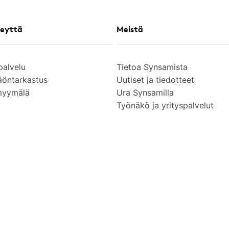
eyttä
Meistä
palvelu
Tietoa Synsamista
äöntarkastus
Uutiset ja tiedotteet
myymälä
Ura Synsamilla
Työnäkö ja yrityspalvelut