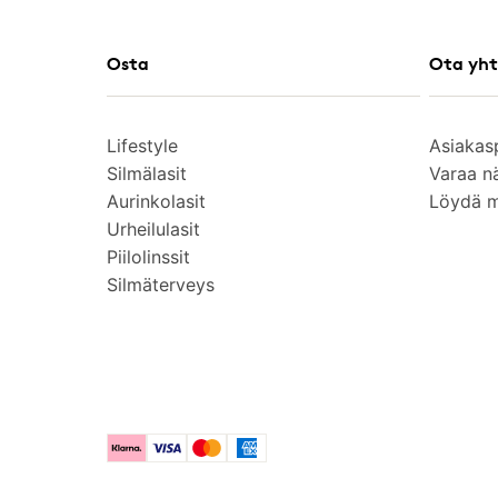
Osta
Ota yht
Lifestyle
Asiakas
Silmälasit
Varaa n
Aurinkolasit
Löydä 
Urheilulasit
Piilolinssit
Silmäterveys
Klarna
Visa
Mastercard
American Express