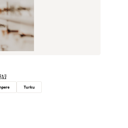
itä
mpere
Turku