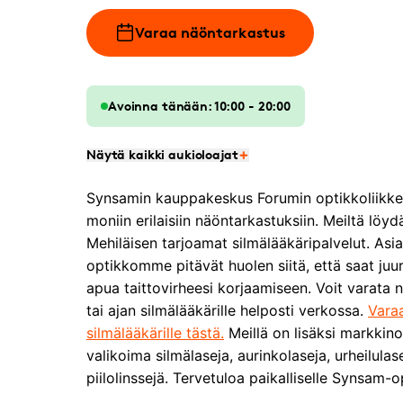
Varaa näöntarkastus
Avoinna tänään: 10:00 - 20:00
Näytä kaikki aukioloajat
Synsamin kauppakeskus Forumin optikkoliikke
moniin erilaisiin näöntarkastuksiin. Meiltä löy
Mehiläisen tarjoamat silmälääkäripalvelut. Asi
optikkomme pitävät huolen siitä, että saat juur
apua taittovirheesi korjaamiseen. Voit varata
tai ajan silmälääkärille helposti verkossa.
Vara
silmälääkärille tästä.
Meillä on lisäksi markkino
valikoima silmälaseja, aurinkolaseja, urheilulase
piilolinssejä. Tervetuloa paikalliselle Synsam-op