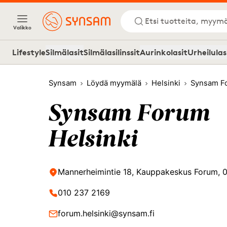
Etsi tuotteita, myymä
Valikko
Lifestyle
Silmälasit
Silmälasilinssit
Aurinkolasit
Urheilulas
Synsam
Löydä myymälä
Helsinki
Synsam Fo
Synsam Forum
Helsinki
Mannerheimintie 18, Kauppakeskus Forum, 0
010 237 2169
forum.helsinki@synsam.fi