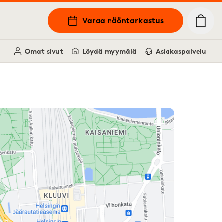
Varaa näöntarkastus
Omat sivut
Löydä myymälä
Asiakaspalvelu