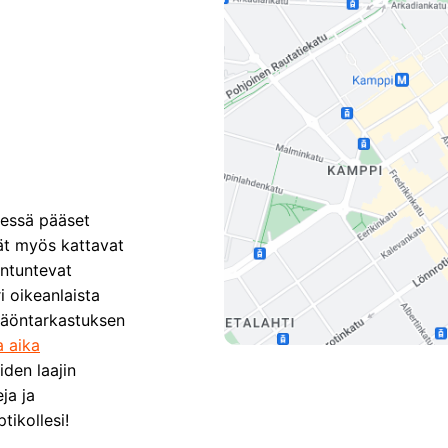
essä pääset
dät myös kattavat
antuntevat
i oikeanlaista
 näöntarkastuksen
a aika
iden laajin
ja ja
tikollesi!