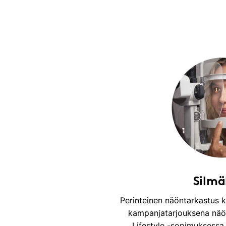
Silmä
Perinteinen näöntarkastus k
kampanjatarjouksena näö
Lifestyle -sopimuksessa 