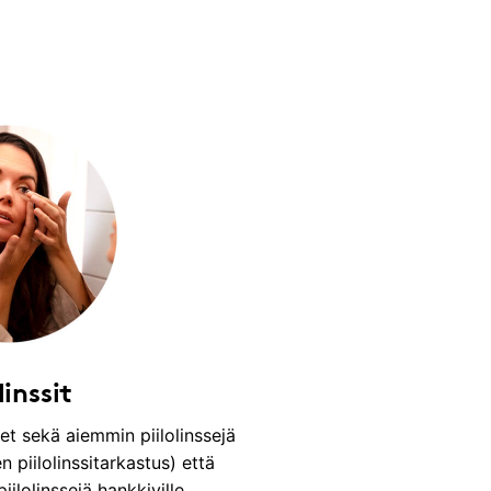
linssit
et sekä aiemmin piilolinssejä
n piilolinssitarkastus) että
ilolinssejä hankkiville.