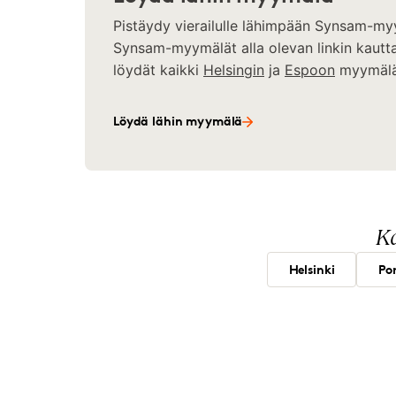
Pistäydy vierailulle lähimpään Synsam-my
Synsam-myymälät alla olevan linkin kautta
löydät kaikki
Helsingin
ja
Espoon
myymälä
Löydä lähin myymälä
Ka
Helsinki
Por