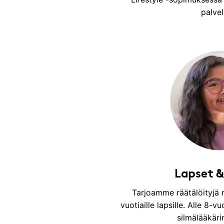
palvel
Lapset &
Tarjoamme räätälöityjä n
vuotiaille lapsille. Alle 8-v
silmälääkäri