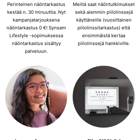
Perinteinen näöntarkastus
Meiltä saat näöntutkimukset
kestää n. 30 minuuttia. Nyt
sekä aiemmin piilolinssejä
kampanjatarjouksena
käyttäneille (vuosittainen
näöntarkastus 0 €! Synsam
piilolinssitarkastus) että
Lifestyle -sopimuksessa
ensimmäistä kertaa
näöntarkastus sisältyy
piilolinssejä hankkiville.
palveluun.