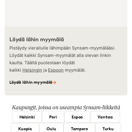
Löydä lähin myymälä
Pistäydy vierailulle lähimpään Synsam-myymälääsi.
Löydät kaikki Synsam-myymälät alla olevan linkin
kautta. Täältä puolestaan löydät
kaikki
Helsingin
ja
Espoon
myymälät.
Löydä lähin myymälä
Kaupungit, joissa on useampia Synsam-liikkeitä
Helsinki
Pori
Espoo
Vantaa
Kuopio
Oulu
Tampere
Turku