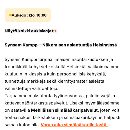
Aukeaa: klo. 10:00
Näytä kaikki aukioloajat
Synsam Kamppi – Näkemisen asiantuntija Helsingissä
Synsam Kamppi tarjoaa ilmaisen näöntarkastuksen ja
trendikkäät kehykset keskellä Helsinkiä. Valikoimaamme
kuuluu niin klassisia kuin persoonallisia kehyksiä,
tunnettuja merkkejä sekä kierrätysmateriaaleista
valmistettuja vaihtoehtoja.
Tarjoamme maksutonta tyylineuvontaa, piilolinssejä ja
kattavat näöntarkastuspalvelut. Lisäksi myymälässämme
on saatavilla
Mehiläisen silmälääkäripalvelut
, joten voit
hoitaa näkösi tarkistuksen ja silmälääkärikäynnit helposti
saman katon alla.
Varaa aika silmälääkärille tästä.