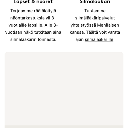
Lapset & nuoret
Silmälääkäri
Tarjoamme räätälöityjä
Tuotamme
näöntarkastuksia yli 8-
silmälääkäripalvelut
vuotiaille lapsille. Alle 8-
yhteistyössä Mehiläisen
vuotiaan näkö tutkitaan aina
kanssa. Täältä voit varata
silmälääkärin toimesta.
ajan
silmälääkärille
.