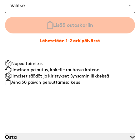
Lisää ostoskoriin
Lähetetään 1-2 arkipäivässä
Nopea toimitus
Ilmainen palautus, kokeile rauhassa kotona
Ilmaiset säädöt ja kiristykset Synsamin liikkeissä
Aina 30 päivän peruuttamisoikeus
Osta