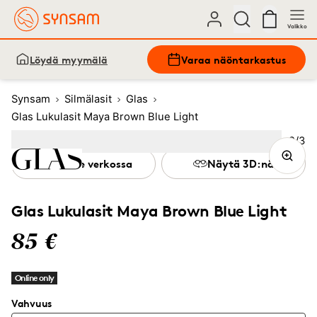
Valikko
Löydä myymälä
Varaa näöntarkastus
Synsam
Silmälasit
Glas
Glas Lukulasit Maya Brown Blue Light
Kuva
2
/
3
Image
1
Image
(Current image)
2
Image
3
Kokeile verkossa
Näytä 3D:nä
Glas Lukulasit Maya Brown Blue Light
85 €
Online only
Vahvuus