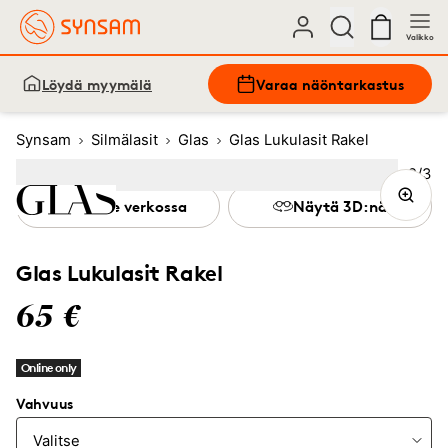
Valikko
Löydä myymälä
Varaa näöntarkastus
Synsam
Silmälasit
Glas
Glas Lukulasit Rakel
Kuva
2
/
3
Image
1
Image
(Current image)
2
Image
3
Kokeile verkossa
Näytä 3D:nä
Glas Lukulasit Rakel
65 €
Online only
Vahvuus