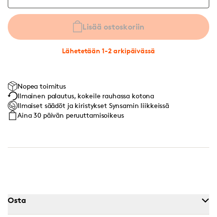
Lisää ostoskoriin
Lähetetään 1-2 arkipäivässä
Nopea toimitus
Ilmainen palautus, kokeile rauhassa kotona
Ilmaiset säädöt ja kiristykset Synsamin liikkeissä
Aina 30 päivän peruuttamisoikeus
Osta