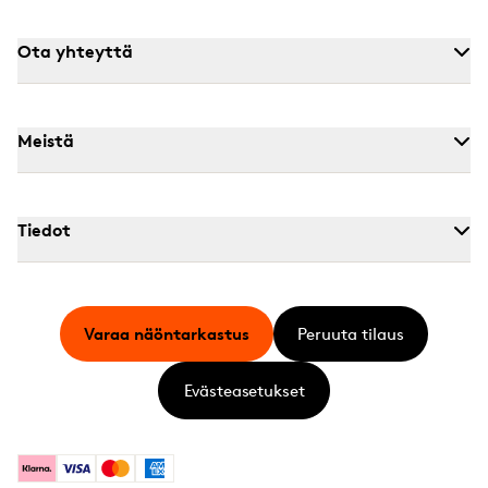
Ota yhteyttä
Meistä
Tiedot
Varaa näöntarkastus
Peruuta tilaus
Evästeasetukset
Klarna
Visa
Mastercard
American Express