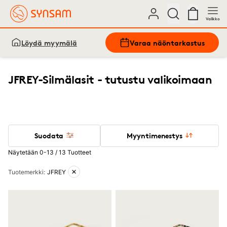
Valikko
Löydä myymälä
Varaa näöntarkastus
JFREY-Silmälasit - tutustu valikoimaan
Suodata
Myyntimenestys
Näytetään 0-13 / 13 Tuotteet
Aktiiviset suodattimet
Tuotemerkki
:
JFREY