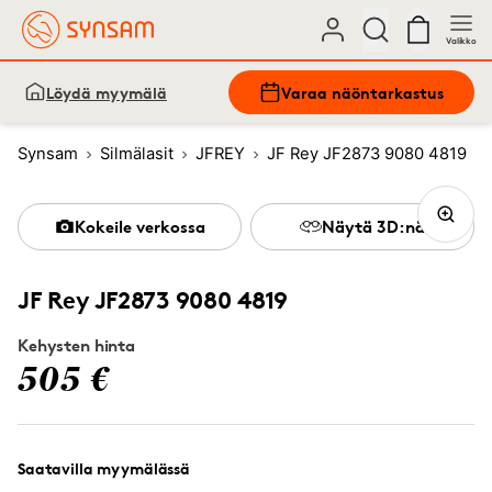
Valikko
Löydä myymälä
Varaa näöntarkastus
Synsam
Silmälasit
JFREY
JF Rey JF2873 9080 4819
Kokeile verkossa
Näytä 3D:nä
JF Rey JF2873 9080 4819
Kehysten hinta
505 €
Saatavilla myymälässä