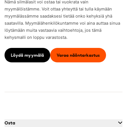
Nämä silmälasit voi ostaa tai vuokrata vain
myymälöistämme. Voit ottaa yhteyttä tai tulla käymään
myymälässämme saadaksesi tietää onko kehyksiä yhä
saatavilla. Myymälähenkilökuntamme voi aina auttaa sinua
löytämään muita vastaavia vaihtoehtoja, jos tämä
kehysmalli on loppu varastosta.
Löydä myymälä
Varaa näöntarkastus
Osta