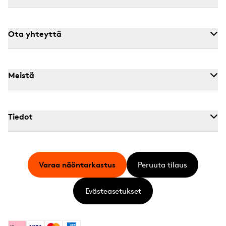
Ota yhteyttä
Meistä
Tiedot
Varaa näöntarkastus
Peruuta tilaus
Evästeasetukset
Klarna
Visa
Mastercard
American Express