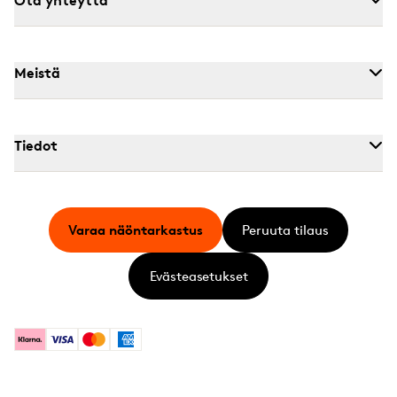
Meistä
Tiedot
Varaa näöntarkastus
Peruuta tilaus
Evästeasetukset
Klarna
Visa
Mastercard
American Express