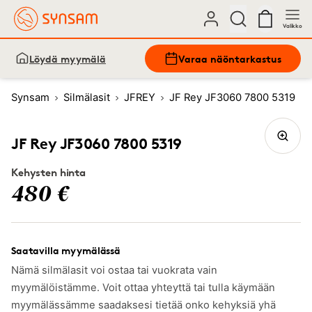
Valikko
Löydä myymälä
Varaa näöntarkastus
Synsam
Silmälasit
JFREY
JF Rey JF3060 7800 5319
JF Rey JF3060 7800 5319
Kehysten hinta
480 €
Saatavilla myymälässä
Nämä silmälasit voi ostaa tai vuokrata vain
myymälöistämme. Voit ottaa yhteyttä tai tulla käymään
myymälässämme saadaksesi tietää onko kehyksiä yhä