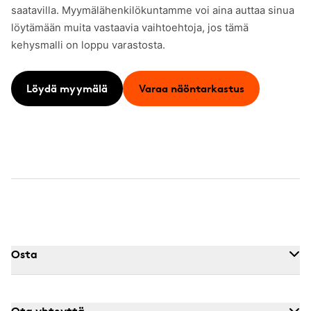
saatavilla. Myymälähenkilökuntamme voi aina auttaa sinua
löytämään muita vastaavia vaihtoehtoja, jos tämä
kehysmalli on loppu varastosta.
Löydä myymälä
Varaa näöntarkastus
Osta
Ota yhteyttä