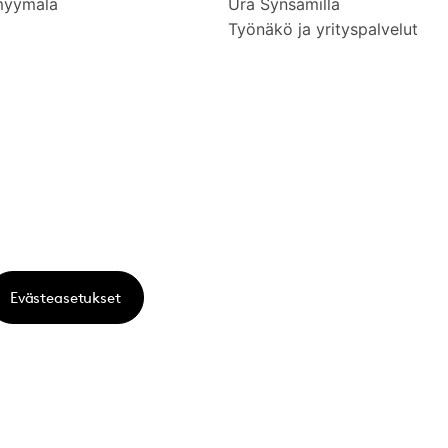
myymälä
Ura Synsamilla
Työnäkö ja yrityspalvelut
Evästeasetukset