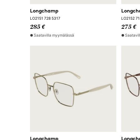
Longchamp
Longc
LO2151 728 5317
LO2152 71
285 €
275 €
Saatavilla myymälässä
Saatavi
Longchamp
Longc