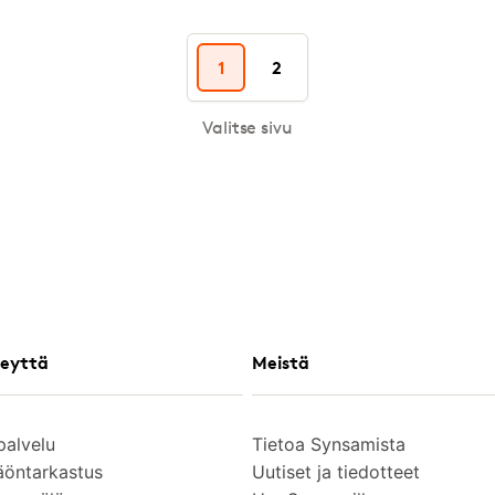
1
2
Valitse sivu
eyttä
Meistä
palvelu
Tietoa Synsamista
äöntarkastus
Uutiset ja tiedotteet