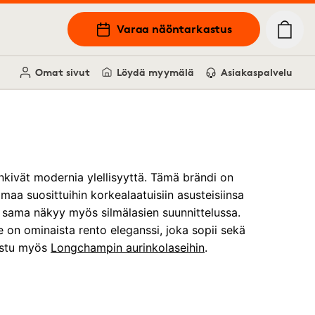
Varaa näöntarkastus
Omat sivut
Löydä myymälä
Asiakaspalvelu
kivät modernia ylellisyyttä. Tämä brändi on
maa suosittuihin korkealaatuisiin asusteisiinsa
ja sama näkyy myös silmälasien suunnittelussa.
 on ominaista rento eleganssi, joka sopii sekä
tustu myös
Longchampin aurinkolaseihin
.