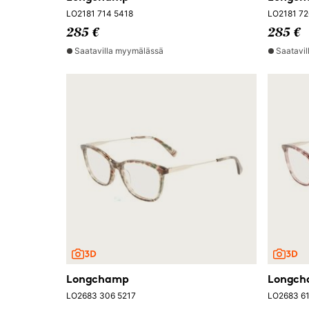
LO2181 714 5418
LO2181 72
285 €
285 €
Saatavilla myymälässä
Saatavi
Longchamp
Longc
LO2683 306 5217
LO2683 61