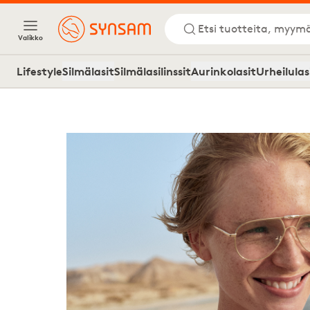
Etsi tuotteita, myymä
Valikko
Lifestyle
Silmälasit
Silmälasilinssit
Aurinkolasit
Urheilulas