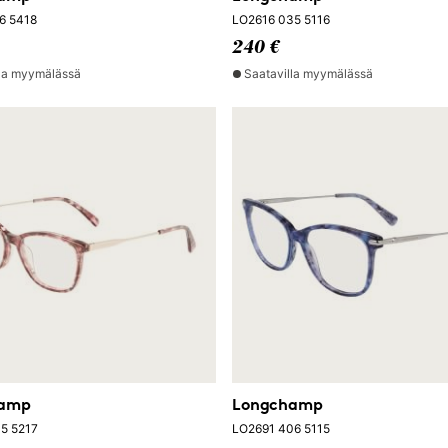
6 5418
LO2616 035 5116
240 €
lla myymälässä
Saatavilla myymälässä
hamp
Longchamp
5 5217
LO2691 406 5115