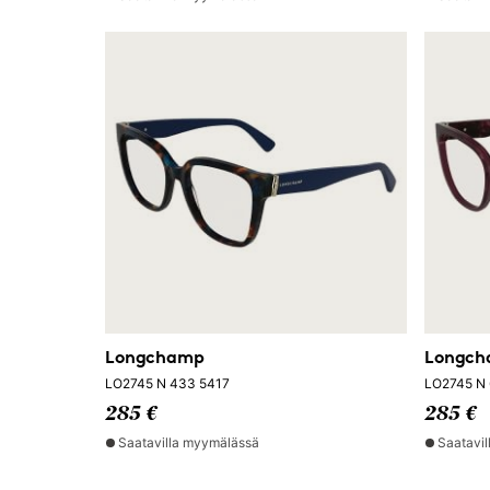
Longchamp
Longc
LO2745 N 433 5417
LO2745 N 
285 €
285 €
Saatavilla myymälässä
Saatavi