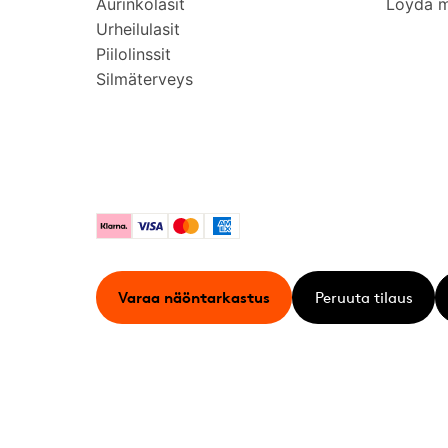
Aurinkolasit
Löydä 
Urheilulasit
Piilolinssit
Silmäterveys
Klarna
Visa
Mastercard
American Express
Varaa näöntarkastus
Peruuta tilaus