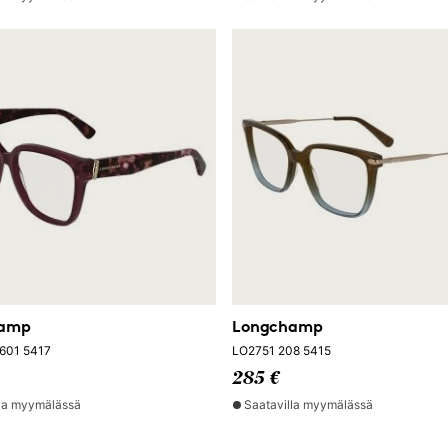
hamp
Longchamp
601 5417
LO2751 208 5415
285 €
lla myymälässä
Saatavilla myymälässä