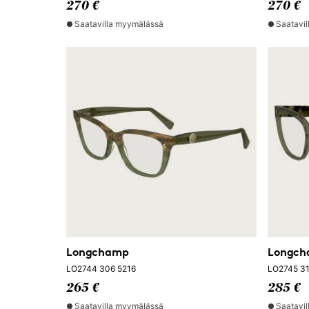
270 €
270 €
Saatavilla myymälässä
Saatavi
Longchamp
Longc
LO2744 306 5216
LO2745 31
265 €
285 €
Saatavilla myymälässä
Saatavi