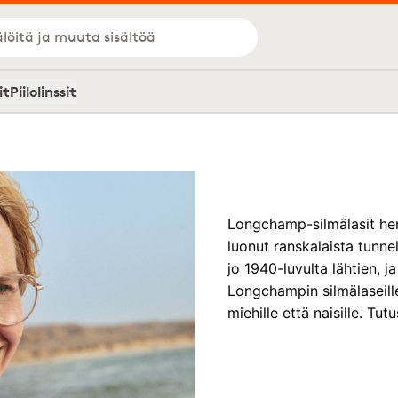
löitä ja muuta sisältöä
it
Piilolinssit
Longchamp-silmälasit hen
luonut ranskalaista tunnel
jo 1940-luvulta lähtien, 
Longchampin silmälaseille
miehille että naisille. Tu