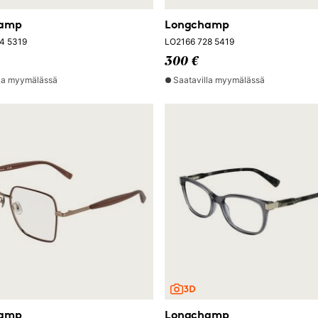
hamp
Longchamp
4 5319
LO2166 728 5419
300 €
lla myymälässä
Saatavilla myymälässä
hamp
Longchamp