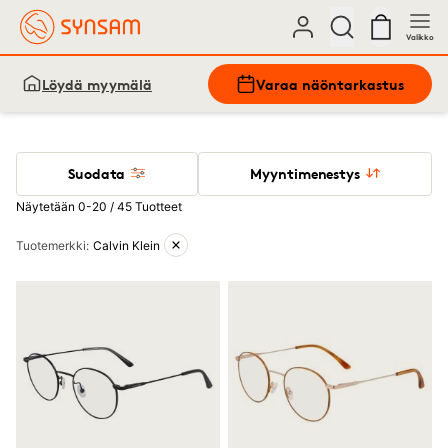
Valikko
Löydä myymälä
Varaa näöntarkastus
Suodata
Myyntimenestys
Näytetään 0-20 / 45 Tuotteet
Aktiiviset suodattimet
Tuotemerkki
:
Calvin Klein