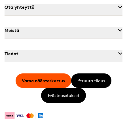
Ota yhteyttä
Meistä
Tiedot
Varaa näöntarkastus
Peruuta tilaus
Evästeasetukset
Klarna
Visa
Mastercard
American Express