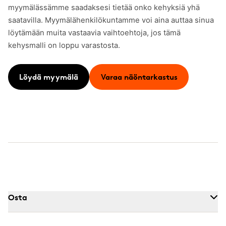
myymälässämme saadaksesi tietää onko kehyksiä yhä
saatavilla. Myymälähenkilökuntamme voi aina auttaa sinua
löytämään muita vastaavia vaihtoehtoja, jos tämä
kehysmalli on loppu varastosta.
Löydä myymälä
Varaa näöntarkastus
Osta