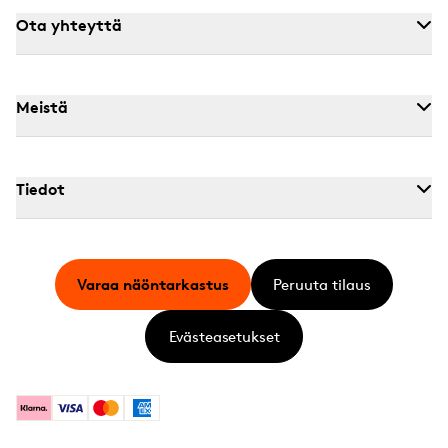
Ota yhteyttä
Meistä
Tiedot
Varaa näöntarkastus
Peruuta tilaus
Evästeasetukset
Klarna
Visa
Mastercard
American Express