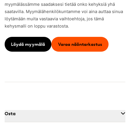
myymälässämme saadaksesi tietää onko kehyksiä yhä
saatavilla. Myymälähenkilökuntamme voi aina auttaa sinua
löytämään muita vastaavia vaihtoehtoja, jos tämä
kehysmalli on loppu varastosta.
Löydä myymälä
Varaa näöntarkastus
Osta