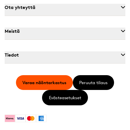
Ota yhteyttä
Meistä
Tiedot
Varaa näöntarkastus
Peruuta tilaus
Evästeasetukset
Klarna
Visa
Mastercard
American Express