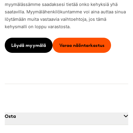
myymälässämme saadaksesi tietää onko kehyksiä yhä
saatavilla. Myymälähenkilökuntamme voi aina auttaa sinua
löytämään muita vastaavia vaihtoehtoja, jos tämä
kehysmalli on loppu varastosta.
Löydä myymälä
Varaa näöntarkastus
Osta