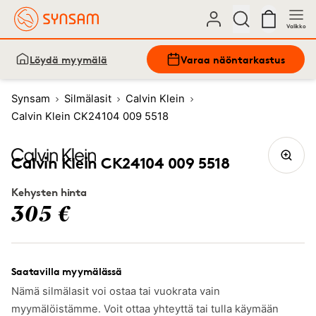
Valikko
Löydä myymälä
Varaa näöntarkastus
Synsam
Silmälasit
Calvin Klein
Calvin Klein CK24104 009 5518
Calvin Klein CK24104 009 5518
Kehysten hinta
305 €
Saatavilla myymälässä
Nämä silmälasit voi ostaa tai vuokrata vain
myymälöistämme. Voit ottaa yhteyttä tai tulla käymään