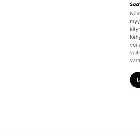
Saa
Nämä
myym
käy
keh
voi 
vaih
vara
L