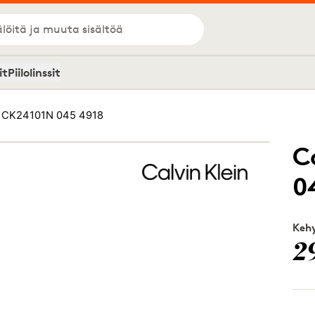
löitä ja muuta sisältöä
it
Piilolinssit
n CK24101N 045 4918
C
0
Kehy
2