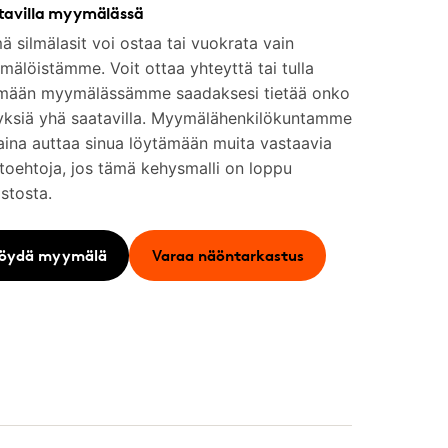
tavilla myymälässä
 silmälasit voi ostaa tai vuokrata vain
älöistämme. Voit ottaa yhteyttä tai tulla
mään myymälässämme saadaksesi tietää onko
yksiä yhä saatavilla. Myymälähenkilökuntamme
aina auttaa sinua löytämään muita vastaavia
toehtoja, jos tämä kehysmalli on loppu
stosta.
öydä myymälä
Varaa näöntarkastus