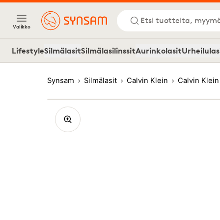
Etsi tuotteita, myymä
Valikko
Lifestyle
Silmälasit
Silmälasilinssit
Aurinkolasit
Urheilulas
Synsam
Silmälasit
Calvin Klein
Calvin Klei