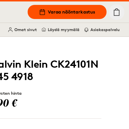
Varaa näöntarkastus
Omat sivut
Löydä myymälä
Asiakaspalvelu
alvin Klein CK24101N
45 4918
sten hinta
90 €