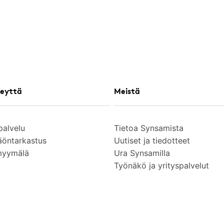
eyttä
Meistä
palvelu
Tietoa Synsamista
äöntarkastus
Uutiset ja tiedotteet
myymälä
Ura Synsamilla
Työnäkö ja yrityspalvelut